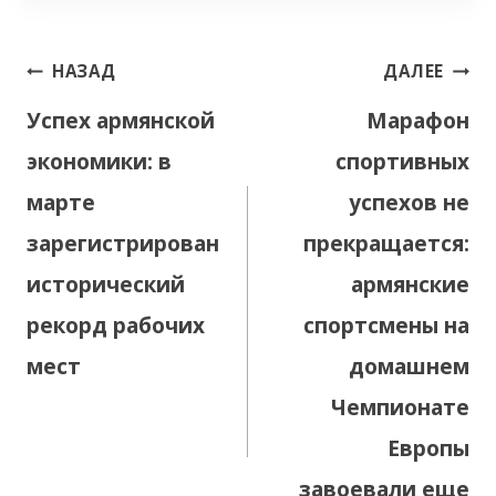
Навигация
НАЗАД
ДАЛЕЕ
по
Успех армянской
Марафон
записям
экономики: в
спортивных
марте
успехов не
зарегистрирован
прекращается:
исторический
армянские
рекорд рабочих
спортсмены на
мест
домашнем
Чемпионате
Европы
завоевали еще