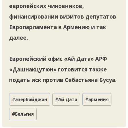
европейских чиновников,
финансировании визитов депутатов
Европарламента в Армению и так
далее.
Европейский офис «Ай Дата» АРФ
«Дашнакцутюн» готовится также
подать иск против Себастьяна Бусуа.
Метки
#
азербайджан
#
Ай Дата
#
армения
записи:
#
Бельгия