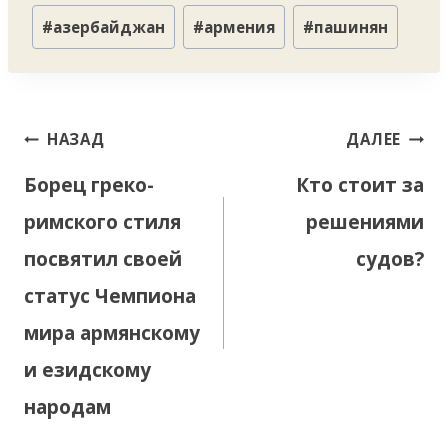
Метки
#
азербайджан
#
армения
#
пашинян
записи:
Навигация
НАЗАД
ДАЛЕЕ
по
Борец греко-
Кто стоит за
записям
римского стиля
решениями
посвятил своей
судов?
статус Чемпиона
мира армянскому
и езидскому
народам