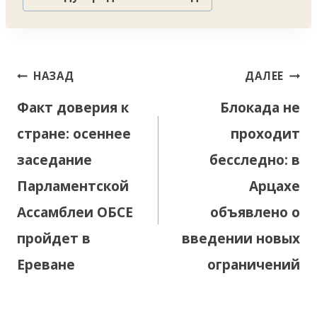
Навигация
НАЗАД
ДАЛЕЕ
по
Факт доверия к
Блокада не
записям
стране: осеннее
проходит
заседание
бесследно: в
Парламентской
Арцахе
Ассамблеи ОБСЕ
объявлено о
пройдет в
введении новых
Ереване
ограничений