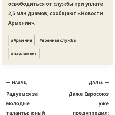
освободиться от службы при уплате
2,5 млн драмов, сообщают «Новости
Армении».
Метки
#
Армения
#
военная служба
записи:
#
парламент
Навигация
НАЗАД
ДАЛЕЕ
по
Радуемся за
Даже Евросоюз
записям
молодые
уже
таланты: юный
предупредил: