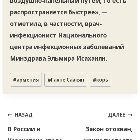
воздушно-капельным путем, то есть
распространяется быстрее», —
отметила, в частности, врач-
инфекционист Национального
центра инфекционных заболеваний
Минздрава Эльмира Исаханян.
Метки
#
армения
#
Гаяне Саакян
#
корь
записи:
Навигация
НАЗАД
ДАЛЕЕ
по
В России и
Закон отозван,
записям