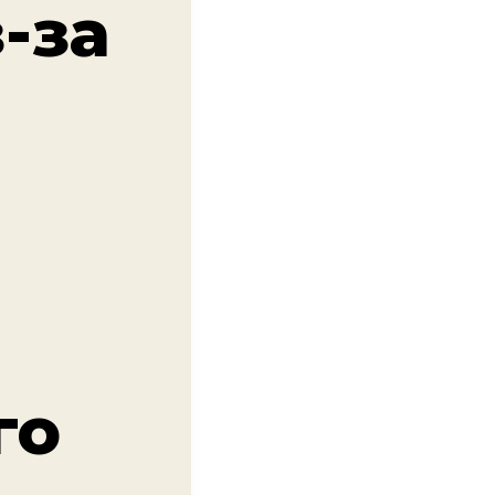
-за
го