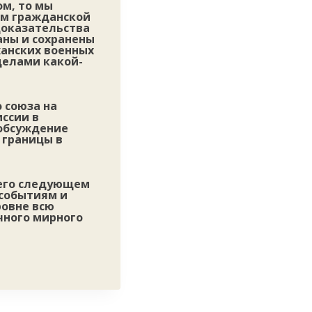
м, то мы
ам гражданской
доказательства
аны и сохранены
анских военных
делами какой-
 союза на
ссии в
обсуждение
 границы в
 его следующем
событиям и
ровне всю
чного мирного