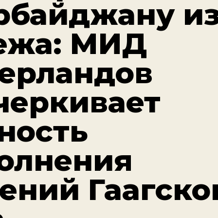
рбайджану из
ежа: МИД
ерландов
черкивает
ность
олнения
ений Гаагско