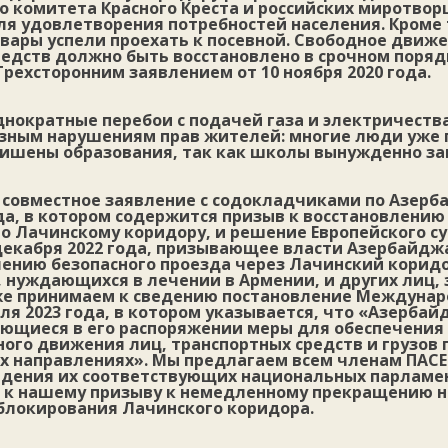
 комитета Красного Креста и российских миротворц
ля удовлетворения потребностей населения. Кроме 
вары успели проехать к посевной. Свободное движе
редств должно быть восстановлено в срочном поряд
Трехсторонним заявлением от 10 ноября 2020 года.
днократные перебои с подачей газа и электричеств
езным нарушениям прав жителей: многие люди уже
 лишены образования, так как школы вынужденно за
совместное заявление с содокладчиками по Азерба
да, в котором содержится призыв к восстановлению
о Лачинскому коридору, и решение Европейского су
декабря 2022 года, призывающее власти Азербайдж
чению безопасного проезда через Лачинский корид
 нуждающихся в лечении в Армении, и других лиц, 
же принимаем к сведению постановление Междунар
ля 2023 года, в котором указывается, что «Азербай
еющиеся в его распоряжении меры для обеспечения
ого движения лиц, транспортных средств и грузов
х направлениях». Мы предлагаем всем членам ПАСЕ
едения их соответствующих национальных парламе
 к нашему призыву к немедленному прекращению н
блокирования Лачинского коридора.