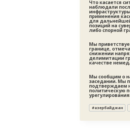
Что касается с
наблюдали посл
инфраструктуры
применения кас
для дальнейшей
позиций на сув
либо спорной гр
Мы приветствуе
границе, отмеч
снижении напря
делимитации гр
качестве немед
Мы сообщим о н
заседании. Мы 
подтверждаем н
политическую п
урегулирования
Метки
#
азербайджан
записи: