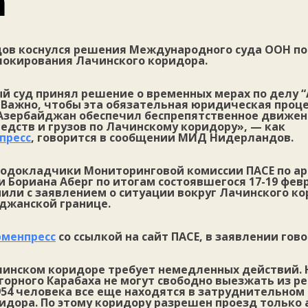
а
в коснулся решения Международного суда ООН по
блокирования Лачинского коридора.
 суд принял решение о временных мерах по делу 
 Важно, чтобы эта обязательная юридическая проц
 Азербайджан обеспечил беспрепятственное движе
едств и грузов по Лачинскому коридору», — как
пресс
, говорится в сообщении МИД Нидерландов.
содокладчики Мониторинговой комиссии ПАСЕ по а
 Бориана Аберг по итогам состоявшегося 17-19 фев
или с заявлением о ситуации вокруг Лачинского ко
джанской границе.
рменпресс
со ссылкой на сайт ПАСЕ, в заявлении гово
чинском коридоре требует немедленных действий.
орного Карабаха не могут свободно выезжать из рег
954 человека все еще находятся в затруднительном
ридора. По этому коридору разрешен проезд только