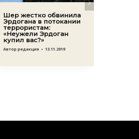
Шер жестко обвинила
Можно
Эрдогана в потокании
въезд
террористам:
Симон
«Неужели Эрдоган
МИДа 
купил вас?»
Автор
ред
Автор
редакция
13.11.2019