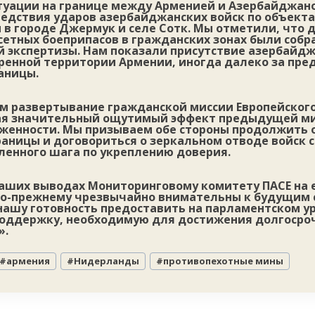
итуации на границе между Арменией и Азербайджано
едствия ударов азербайджанских войск по объект
 в городе Джермук и селе Сотк. Мы отметили, что 
сетных боеприпасов в гражданских зонах были собр
 экспертизы. Нам показали присутствие азербайдж
еренной территории Армении, иногда далеко за пре
аницы.
м развертывание гражданской миссии Европейского
ая значительный ощутимый эффект предыдущей ми
женности. Мы призываем обе стороны продолжить 
аницы и договориться о зеркальном отводе войск с
ленного шага по укреплению доверия.
аших выводах Мониторинговому комитету ПАСЕ на
по-прежнему чрезвычайно внимательны к будущим 
ашу готовность предоставить на парламентском у
оддержку, необходимую для достижения долгосро
».
#
армения
#
Нидерланды
#
противопехотные мины