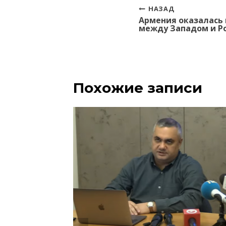
Навигация
НАЗАД
Армения оказалась 
по
между Западом и Р
записям
Похожие записи