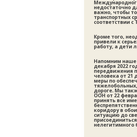
Международного
недостаточно д
важно, чтобы то
транспортных с
соответствии с 
Кроме того, нео
привели к серь
работу, а дети
Напомним наше 
декабря 2022 го
передвижения п
человека от 21 
меры по обеспе
тяжелобольных,
дороге. Мы так
ООН от 22 февра
принять все им
беспрепятственн
коридору в обои
ситуацию до св
присоединиться
нелегитимного 