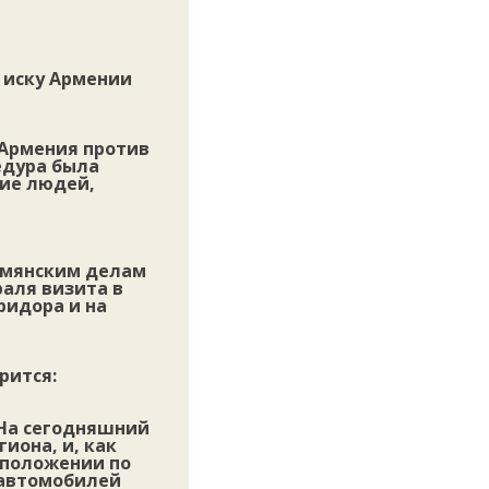
 иску Армении
“Армения против
едура была
ние людей,
рмянским делам
раля визита в
ридора и на
рится:
 На сегодняшний
иона, и, как
 положении по
 автомобилей