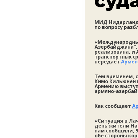
суд
МИД Нидерландо
по вопросу раз
«Международный
Азербайджана”.
реализована, и
транспортных ср
передает
Армен
Тем временем, 
Кимо Кильюнен и
Армению выступ
армяно-азербай
Как сообщает
А
«Ситуация в Ла
день жители Наг
нам сообщили, 
обе стороны ко