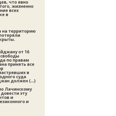
ев, что явно
того, жизненно
ние всех
ке в
а на территорию
 потеряли
крыты.
йджану от 16
 свободы
да по правам
ана принять все
ор
застрявших в
одного суда
джан должен (…)
 по Лачинскому
 довести эту
нтов и
езаконного и