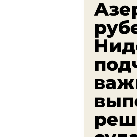
Азе
руб
Нид
под
важ
вып
реш