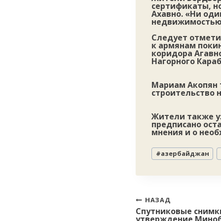
сертификаты, но
Ахавно. «Ни оди
недвижимостью»
Следует отметит
к армянам поки
коридора Агавн
Нагорного Караб
Мариам Акопян т
строительство н
Жители также у
предписано оста
мнения и о нео
Метки
#
азербайджан
записи:
Навигация
НАЗАД
Спутниковые снимк
по
утверждение Мино