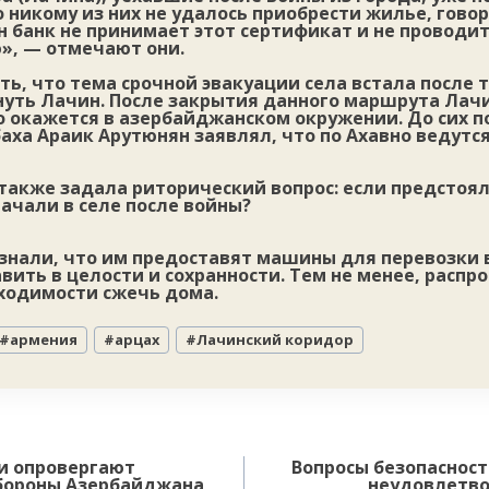
 никому из них не удалось приобрести жилье, гово
н банк не принимает этот сертификат и не проводит
, — отмечают они.
ь, что тема срочной эвакуации села встала после 
нуть Лачин. После закрытия данного маршрута Лач
о окажется в азербайджанском окружении. До сих п
аха Араик Арутюнян заявлял, что по Ахавно ведутс
акже задала риторический вопрос: если предстояло
ачали в селе после войны?
знали, что им предоставят машины для перевозки 
вить в целости и сохранности. Тем не менее, распр
бходимости сжечь дома.
#
армения
#
арцах
#
Лачинский коридор
и опровергают
Вопросы безопасност
бороны Азербайджана
неудовлетво