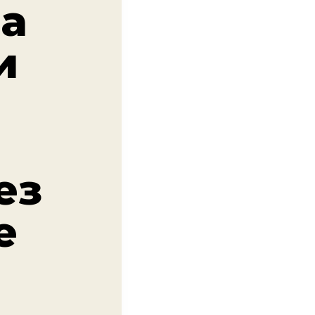
На
и
ез
е