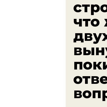
стр
что
дву
вын
пок
отв
воп