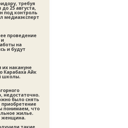
идору, требуя
до 25 августа,
ан под контроль
ил медиаэксперт
 ее проведение
 и
аботы на
сь и будут
м их накануне
о Карабаха Айк
й школы.
агорного
, недостаточно.
можно было снять
на приобретение
мы понимаем, что
альное жилье.
а женщина.
получили такие