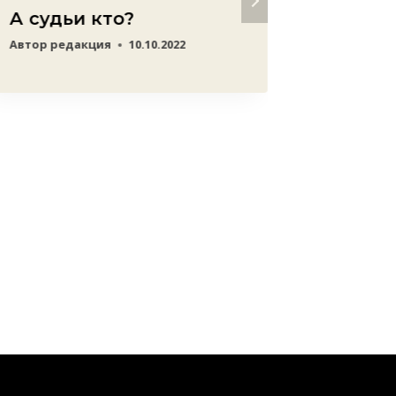
А судьи кто?
И тако
ерева
Автор
редакция
10.10.2022
совер
суици
Автор
ред