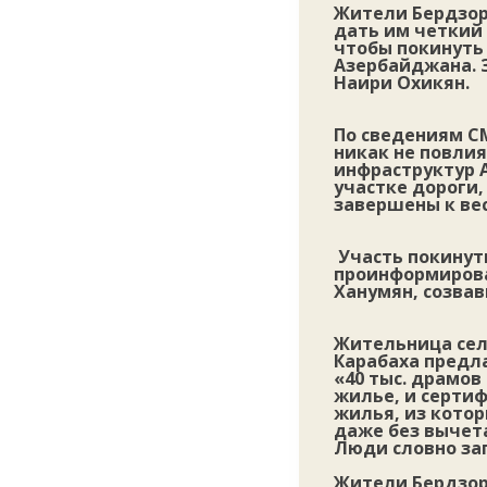
Жители Бердзор
дать им четкий 
чтобы покинуть 
Азербайджана. З
Наири Охикян.
По сведениям С
никак не повлия
инфраструктур 
участке дороги
завершены к вес
Участь покинуть
проинформирова
Ханумян, созва
Жительница сел
Карабаха предл
«40 тыс. драмов
жилье, и сертиф
жилья, из котор
даже без вычет
Люди словно за
Жители Бердзора