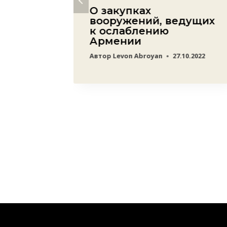
 резко
О закупках
и на
вооружений, ведущих
к ослаблению
Армении
Автор
Levon Abroyan
27.10.2022
таксы
но
НИЕ
20