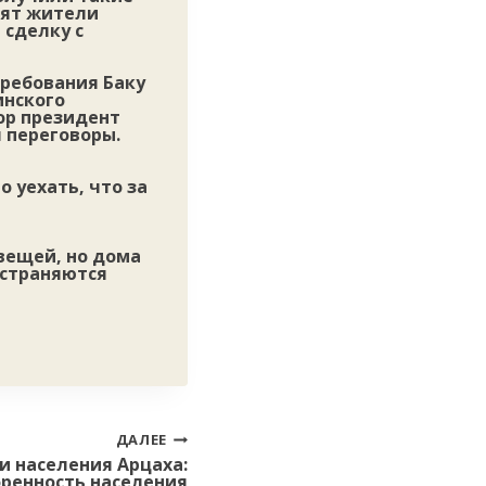
рят жители
 сделку с
требования Баку
инского
ор президент
я переговоры.
 уехать, что за
вещей, но дома
остраняются
ДАЛЕЕ
и населения Арцаха:
ренность населения