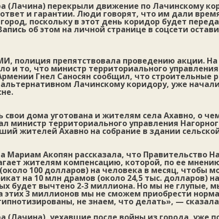
а (Лачина) перекрыли движение по Лачинскому кор
ответ и гарантии. Люди говорят, что им дали время 
город, поскольку в этот день коридор будет перед
апись об этом на личной странице в соцсети остав
МИ, полиция препятствовала проведению акции. На
ло и то, что министр территориального управления
Армении Гнел Саносян сообщил, что строительные р
, альтернативном Лачинскому коридору, уже начали
не.
 свои дома уготована и жителям села Ахавно, о че
л министр территориального управления Нагорног
вший жителей Ахавно на собрание в здании сельско
а Мариам Акопян рассказала, что Правительство Н
агает жителям компенсацию, которой, по ее мнению
 (около 100 долларов) на человека в месяц, чтобы 
икат на 10 млн драмов (около 24,5 тыс. долларов) 
ых будет вычтено 2-3 миллиона. Но мы не глупые, 
а этих 3 миллионов мы не сможем приобрести норм
гипнотизированы, не знаем, что делать», — сказал
 (Лачина), уехавшие после войны из города, уже 