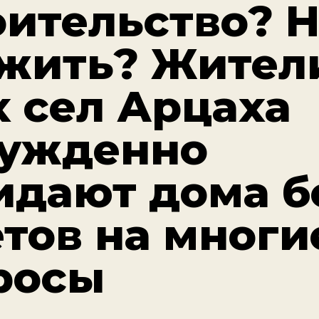
оительство? 
 жить? Жител
х сел Арцаха
ужденно
идают дома б
етов на многи
росы