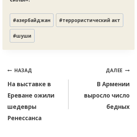
Метки
#
азербайджан
#
террористический акт
записи:
#
шуши
Навигация
НАЗАД
ДАЛЕЕ
по
На выставке в
В Армении
записям
Ереване ожили
выросло число
шедевры
бедных
Ренессанса