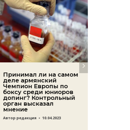
Принимал ли на самом
Теперь
деле армянский
Саргис
Чемпион Европы по
бронзу
боксу среди юниоров
между
допинг? Контрольный
турни
орган высказал
Автор
ред
мнение
Автор
редакция
10.04.2023