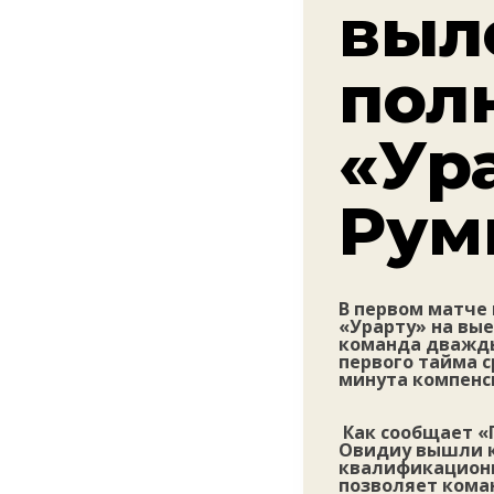
выл
пол
«Ур
Рум
В первом матче
«Урарту» на вые
команда дважды
первого тайма с
минута компенс
Как сообщает «
Овидиу вышли к
квалификационн
позволяет кома