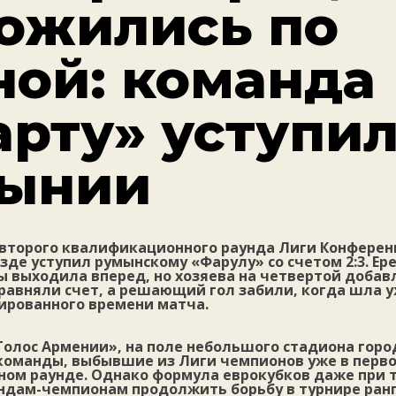
ожились по
ной: команда
арту» уступил
ынии
 второго квалификационного раунда Лиги Конфере
зде уступил румынскому «Фарулу» со счетом 2:3. Ер
 выходила вперед, но хозяева на четвертой добав
равняли счет, а решающий гол забили, когда шла 
ированного времени матча.
Голос Армении», на поле небольшого стадиона горо
оманды, выбывшие из Лиги чемпионов уже в перв
ом раунде. Однако формула еврокубков даже при 
ндам-чемпионам продолжить борьбу в турнире ран