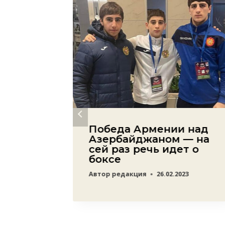
Победа Армении над
Азербайджаном — на
атам:
сей раз речь идет о
ачно
боксе
 Chess
Автор
редакция
26.02.2023
23