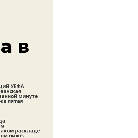
а в
нций УЕФА
еванская
ленной минуте
уже пятая
да
ом
таком раскладе
гом ниже.