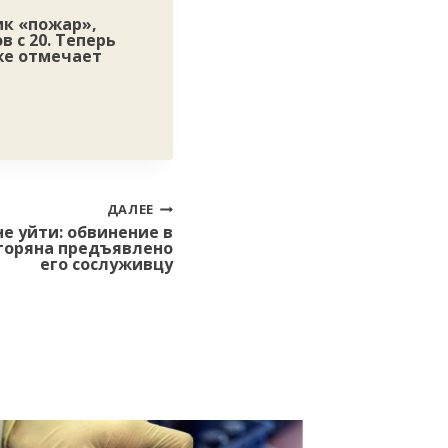
ик «пожар»,
 с 20. Теперь
же отмечает
ДАЛЕЕ
е уйти: обвинение в
горяна предъявлено
его сослуживцу