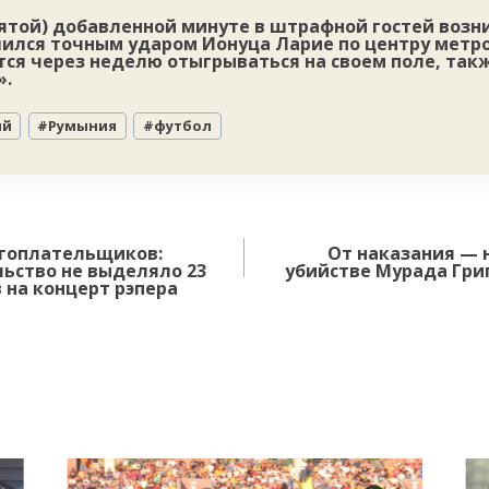
ятой) добавленной минуте в штрафной гостей возн
лся точным ударом Ионуца Ларие по центру метров
тся через неделю отыгрываться на своем поле, так
».
ий
#
Румыния
#
футбол
огоплательщиков:
От наказания — н
ьство не выделяло 23
убийстве Мурада Гри
на концерт рэпера