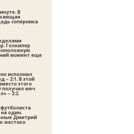
инуте. В
икающая
адь соперника
ределами
р. Голкипер
ивоположную
едний момент еще
сно исполнил
– 2:1. В этой
вместо этого
у получил мяч
» – 2:2.
 футболиста
на один.
ечные Дмитрий
то жестоко