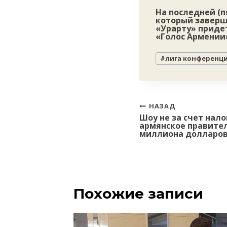
На последней (п
который заверши
«Урарту» приде
«Голос Армении
Метки
#
лига конференц
записи:
Навигация
НАЗАД
Шоу не за счет нал
по
армянское правител
записям
миллиона долларов 
Похожие записи