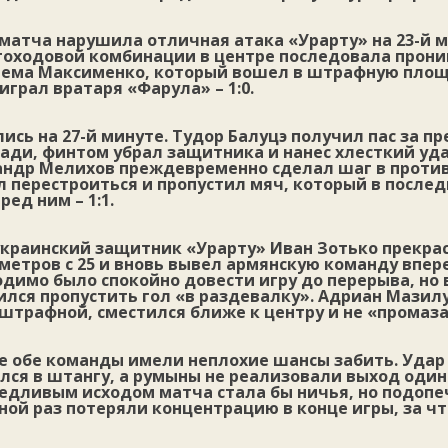
атча нарушила отличная атака «Урарту» на 23-й м
гоходовой комбинации в центре последовала прон
тема Максименко, который вошел в штрафную площ
играл вратаря «Фарула» – 1:0.
ись на 27-й минуте. Тудор Балуцэ получил пас за п
ди, финтом убрал защитника и нанес хлесткий уда
андр Мелихов преждевременно сделал шаг в прот
ел перестроиться и пропустил мяч, который в посл
ед ним – 1:1.
 украинский защитник «Урарту» Иван Зотько прекра
етров с 25 и вновь вывел армянскую команду вперед 
димо было спокойно довести игру до перерыва, но 
ился пропустить гол «в раздевалку». Адриан Мазил
штрафной, сместился ближе к центру и не «промазал
е обе команды имели неплохие шансы забить. Удар
ся в штангу, а румыны не реализовали выход один 
ведливым исходом матча стала бы ничья, но подоп
ной раз потеряли концентрацию в конце игры, за ч