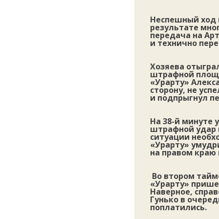
Неспешный ход м
результате мно
передача на Ар
и технично пере
Хозяева отыграл
штрафной площа
«Урарту» Алекс
сторону, не усп
и подпрыгнул пер
На 38-й минуте
штрафной удар м
ситуации необхо
«Урарту» умудр
на правом краю 
Во втором тайм
«Урарту» пришел
Наверное, спра
Гунько в очеред
поплатились.