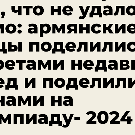
, что не удал
ио: армянски
цы поделили
ретами недав
ед и поделил
нами на
мпиаду- 2024