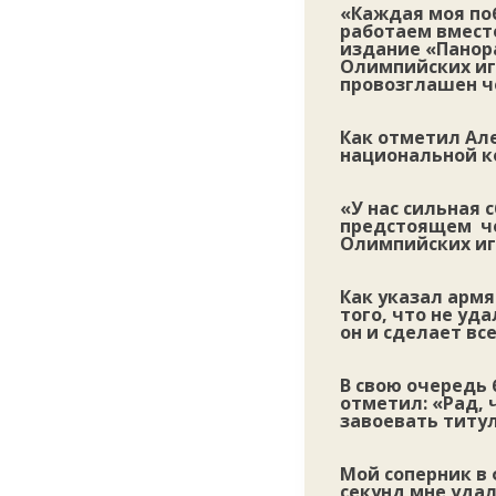
«Каждая моя поб
работаем вмест
издание «Панор
Олимпийских и
провозглашен ч
Как отметил Але
национальной к
«У нас сильная 
предстоящем че
Олимпийских игр
Как указал армя
того, что не уд
он и сделает вс
В свою очередь 
отметил: «Рад, 
завоевать титу
Мой соперник в 
секунд мне уда