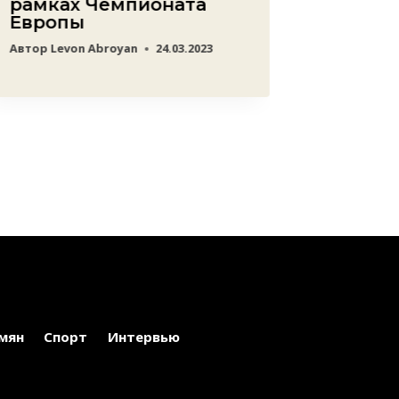
рамках Чемпионата
блицу 
Европы
бронз
Автор
Levon Abroyan
24.03.2023
Автор
ред
мян
Спорт
Интервью