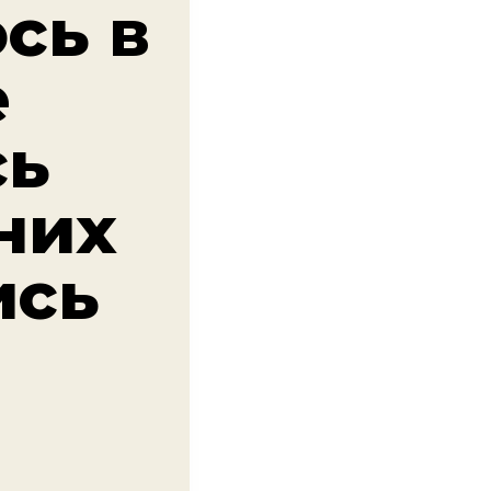
ось в
е
сь
них
ись