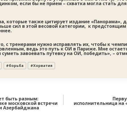
нком, если бы не прием – схватка могла стать для
на, которые также цитирует издание «Панорама», д
льше сил в этой весовой категории, к предстоящим
ннее.
, с тренерами нужно исправлять их, чтобы к чемп
вленным, ведь это путь к ОИ в Париже. Мне остает
 суметь завоевать путевку на ОИ, победить», – отм
#
борьба
#
Хорватия
ет быть разным:
Перву
вке московской встречи
исполнительница на 
и Азербайджана