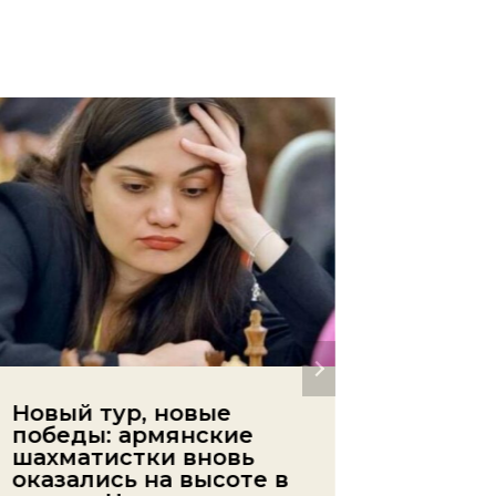
Новый тур, новые
Предс
победы: армянские
Армен
шахматистки вновь
хорош
оказались на высоте в
Чемпи