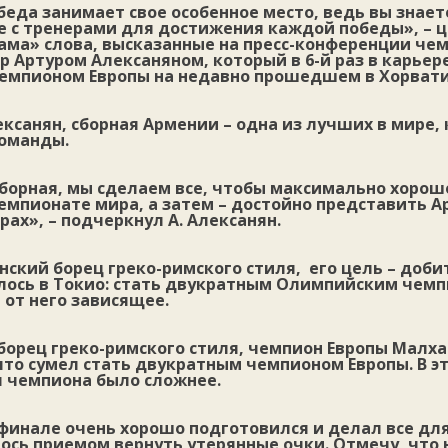
еда занимает свое особенное место, ведь вы знает
е с тренерами для достижения каждой победы», – 
ама» слова, высказанные на пресс-конференции че
гр
Артуром Алексаняном
, который в 6-й раз в карьер
емпионом Европы на недавно прошедшем в Хорвати
ксанян, сборная Армении – одна из лучших в мире, 
оманды.
сборная, мы сделаем все, чтобы максимально хорош
мпионате мира, а затем – достойно представить А
ах», – подчеркнул А. Алексанян.
нский борец греко-римского стиля, его цель – доби
алось в Токио: стать двукратным Олимпийским чемп
е от него зависящее.
борец греко-римского стиля, чемпион Европы
Малха
что сумел стать двукратным чемпионом Европы. В эт
л чемпиона было сложнее.
финале очень хорошо подготовился и делал все для
лось приемом вернуть утерянные очки. Отмечу, что