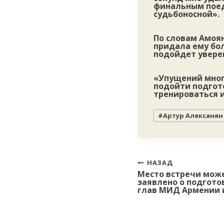
финальным поеди
судьбоносной».
По словам Амоя
придала ему бо
подойдет увере
«Упущений много
подойти подгото
тренироваться и
Метки
#
Артур Алексанян
записи:
Навигация
НАЗАД
Место встречи мож
по
заявлено о подгото
записям
глав МИД Армении 