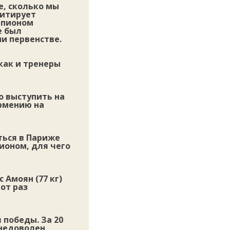
е, сколько мы
цитирует
мпионом
е был
и первенстве.
как и тренеры
о выступить на
рмению на
ться в Париже
ионом, для чего
с Амоян
(77 кг)
от раз
 победы. За 20
 недоволен