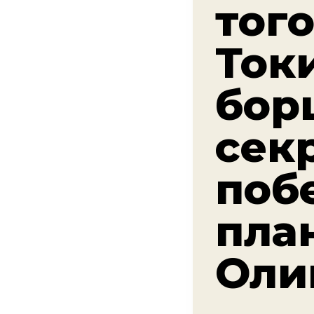
того
Ток
бор
сек
поб
пла
Оли