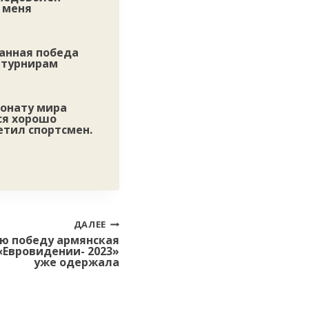
 меня
анная победа
 турнирам
ионату мира
ся хорошо
етил спортсмен.
ДАЛЕЕ
ю победу армянская
«Евровидении- 2023»
уже одержала