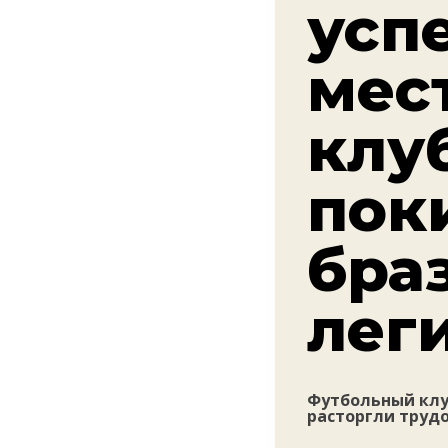
усп
мес
клу
пок
бра
лег
Футбольный клу
расторгли труд