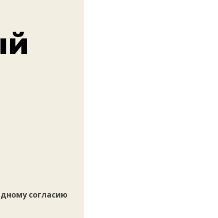
ый
юдному согласию