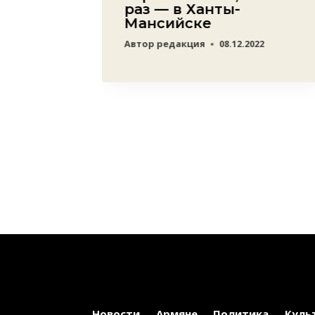
раз — в Ханты-
Мансийске
23
Автор
редакция
08.12.2022
Новости
Армяне
Политика
Куль