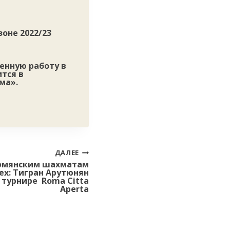
зоне 2022/23
енную работу в
тся в
ма».
ДАЛЕЕ
армянским шахматам
ех: Тигран Арутюнян
 турнире Roma Citta
Aperta