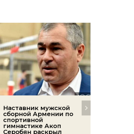
Наставник мужской
Не ус
сборной Армении по
за фут
спортивной
Мхита
гимнастике Акоп
«Инте
Серобян раскрыл
«Фиор