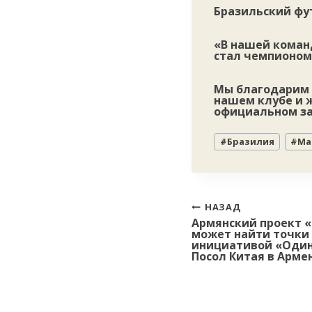
Бразильский фут
«В нашей команд
стал чемпионом
Мы благодарим 
нашем клубе и ж
официальном за
Метки
#
Бразилия
#
Ма
записи:
Навигация
НАЗАД
Армянский проект 
по
может найти точки 
записям
инициативой «Один
Посол Китая в Арме