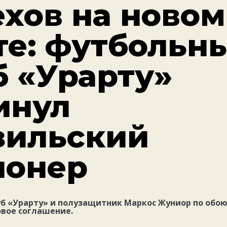
ехов на новом
те: футбольн
б «Урарту»
инул
зильский
ионер
б «Урарту» и полузащитник Маркос Жуниор по обо
овое соглашение.