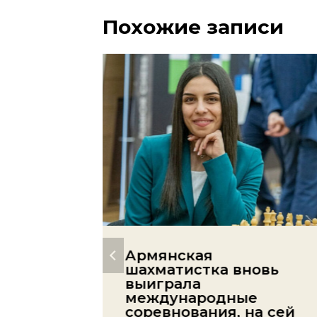
Похожие записи
Армянская
ман
шахматистка вновь
дил в
выиграла
ке
международные
а по
соревнования, на сей