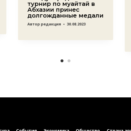
турнир по муайтай в
Абхазии принес
долгожданные медали
Автор
редакция
30.08.2023
тура
События
Экономика
Общество
Страна ар