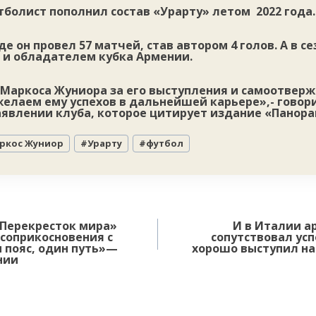
болист пополнил состав «Урарту» летом 2022 года.
е он провел 57 матчей, став автором 4 голов. А в се
 и обладателем кубка Армении.
Маркоса Жуниора за его выступления и самоотверж
елаем ему успехов в дальнейшей карьере»,- говори
явлении клуба, которое цитирует издание «Панора
ркос Жуниор
#
Урарту
#
футбол
«Перекресток мира»
И в Италии 
соприкосновения с
сопутствовал усп
 пояс, один путь»—
хорошо выступил на
нии