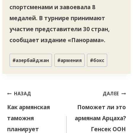
спортсменами и завоевала 8
медалей. В турнире принимают
участие представители 30 стран,
сообщает издание «Панорама».
Метки
#
азербайджан
#
армения
#
бокс
записи:
Навигация
НАЗАД
ДАЛЕЕ
по
Как армянская
Поможет ли это
записям
таможня
армянам Арцаха?
планирует
Генсек ООН