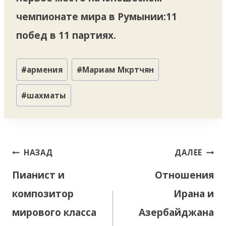
чемпионате мира в Румынии:11
побед в 11 партиях.
Метки
#
армения
#
Мариам Мкртчян
записи:
#
шахматы
Навигация
НАЗАД
ДАЛЕЕ
по
Пианист и
Отношения
записям
композитор
Ирана и
мирового класса
Азербайджана