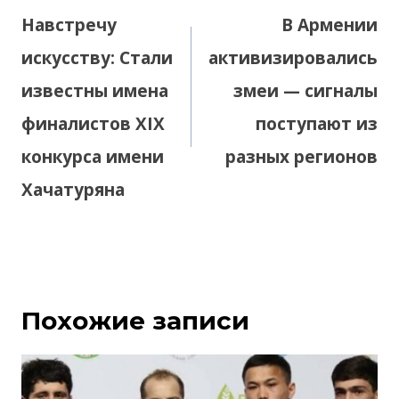
по
Навстречу
В Армении
записям
искусству: Стали
активизировались
известны имена
змеи — сигналы
финалистов XIX
поступают из
конкурса имени
разных регионов
Хачатуряна
Похожие записи