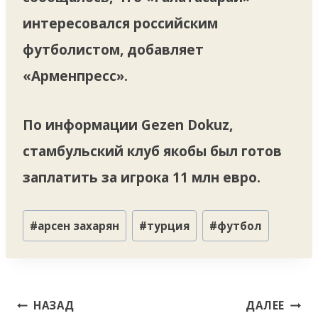
интересовался российским
футболистом, добавляет
«Арменпресс».
По информации Gezen Dokuz,
стамбульский клуб якобы был готов
заплатить за игрока 11 млн евро.
Метки
#
арсен захарян
#
турция
#
футбол
записи:
Навигация
НАЗАД
ДАЛЕЕ