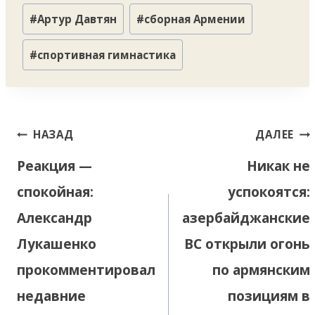
Метки
#
Артур Давтян
#
сборная Армении
записи:
#
спортивная гимнастика
Навигация
НАЗАД
ДАЛЕЕ
по
Реакция —
Никак не
записям
спокойная:
успокоятся:
Александр
азербайджанские
Лукашенко
ВС открыли огонь
прокомментировал
по армянским
недавние
позициям в