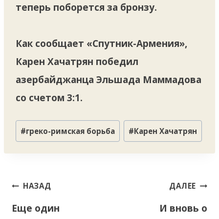
теперь поборется за бронзу.
Как сообщает «Спутник-Армения»,
Карен Хачатрян победил
азербайджанца Эльшада Маммадова
со счетом 3:1.
Метки
#
греко-римская борьба
#
Карен Хачатрян
записи:
Навигация
НАЗАД
ДАЛЕЕ
по
Еще один
И вновь о
записям