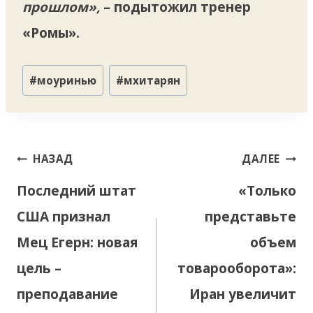
прошлом»,
– подытожил тренер
«Ромы».
Метки
#
моуринью
#
мхитарян
записи:
Навигация
НАЗАД
ДАЛЕЕ
по
Последний штат
«Только
записям
США признал
представьте
Мец Егерн: новая
объем
цель –
товарооборота»:
преподавание
Иран увеличит