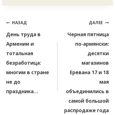
Навигация
НАЗАД
ДАЛЕЕ
по
День труда в
Черная пятница
записям
Армении и
по-армянски:
тотальная
десятки
безработица:
магазинов
многим в стране
Еревана 17 и 18
не до
мая
праздника…
объединились в
самой большой
распродаже года