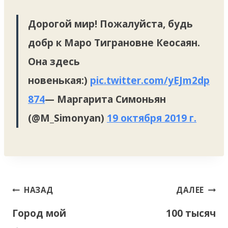
Дорогой мир! Пожалуйста, будь
добр к Маро Тиграновне Кеосаян.
Она здесь
новенькая:)
pic.twitter.com/yEJm2dp
874
— Маргарита Симоньян
(@M_Simonyan)
19 октября 2019 г.
Навигация
НАЗАД
ДАЛЕЕ
по
Город мой
100 тысяч
записям