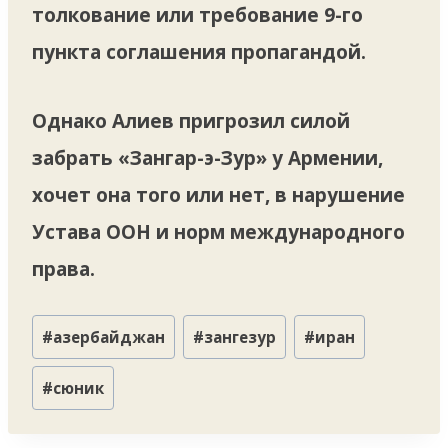
толкование или требование 9-го
пункта соглашения пропагандой.
Однако Алиев пригрозил силой
забрать «Зангар-э-Зур» у Армении,
хочет она того или нет, в нарушение
Устава ООН и норм международного
права.
Метки
#
азербайджан
#
зангезур
#
иран
записи:
#
сюник