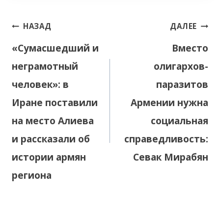
Навигация
НАЗАД
ДАЛЕЕ
по
«Сумасшедший и
Вместо
записям
неграмотный
олигархов-
человек»: в
паразитов
Иране поставили
Армении нужна
на место Алиева
социальная
и рассказали об
справедливость:
истории армян
Севак Мирабян
региона