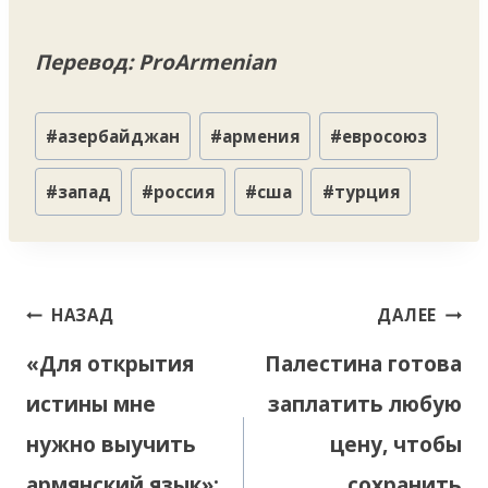
Перевод: ProArmenian
Метки
#
азербайджан
#
армения
#
евросоюз
записи:
#
запад
#
россия
#
сша
#
турция
Навигация
НАЗАД
ДАЛЕЕ
по
«Для открытия
Палестина готова
записям
истины мне
заплатить любую
нужно выучить
цену, чтобы
армянский язык»:
сохранить