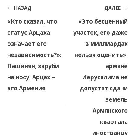
Навигация
НАЗАД
ДАЛЕЕ
по
«Кто сказал, что
«Это бесценный
записям
статус Арцаха
участок, его даже
означает его
в миллиардах
независимость?»:
нельзя оценить»:
Пашинян, заруби
армяне
на носу, Арцах –
Иерусалима не
это Армения
допустят сдачи
земель
Армянского
квартала
иностранцу