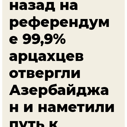
назад на
референдум
е 99,9%
арцахцев
отвергли
Азербайджа
н и наметили
путь к