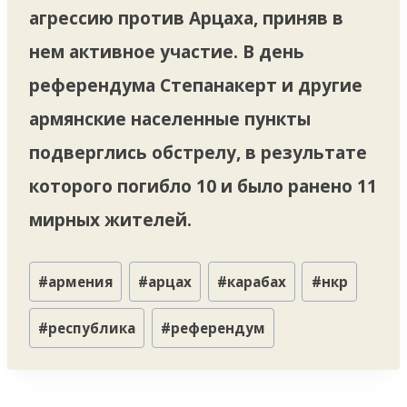
агрессию против Арцаха, приняв в
нем активное участие. В день
референдума Степанакерт и другие
армянские населенные пункты
подверглись обстрелу, в результате
которого погибло 10 и было ранено 11
мирных жителей.
Метки
#
армения
#
арцах
#
карабах
#
нкр
записи:
#
республика
#
референдум