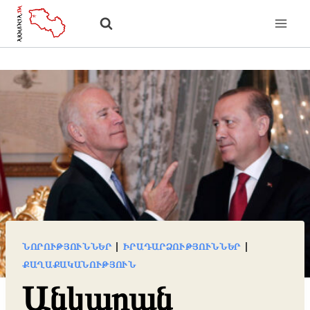
Skip
to
content
ՆՈՐՈՒԹՅՈՒՆՆԵՐ
|
ԻՐԱԴԱՐՁՈՒԹՅՈՒՆՆԵՐ
|
ՔԱՂԱՔԱԿԱՆՈՒԹՅՈՒՆ
Անկարան