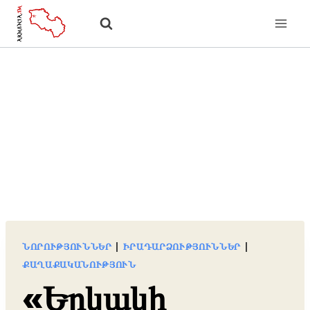
Skip
to
content
ՆՈՐՈՒԹՅՈՒՆՆԵՐ
|
ԻՐԱԴԱՐՁՈՒԹՅՈՒՆՆԵՐ
|
ՔԱՂԱՔԱԿԱՆՈՒԹՅՈՒՆ
«Երկակի