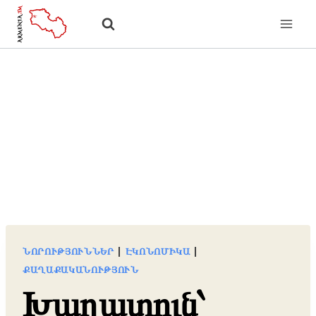
Skip
to
content
ՆՈՐՈՒԹՅՈՒՆՆԵՐ
|
ԷԿՈՆՈՄԻԿԱ
|
ՔԱՂԱՔԱԿԱՆՈՒԹՅՈՒՆ
Խաղատուն՝