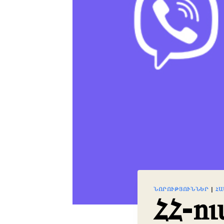
ՆՈՐՈՒԹՅՈՒՆՆԵՐ
|
ՀԱ
ՀՀ-ո