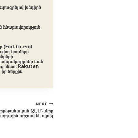
արագրելով խնդիրն
 հնարավորություն,
մբ (End-to-end
ցվող կողմերը
տերերի
ովանդակությունը նաև
ուց հետո: Rakuten
իր ներքին
NEXT
ադրբեջանական ԶԼՄ-ները
ազդային արշավ են սկսել