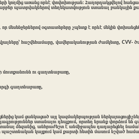
րի կողմից առանց որևէ փոփոխության։ Հաղորդակցվելով հանցա
արբեր պատրվակներով տեղեկատվություն ստանալ բանկային քա
է, որ մեսենջերներով օգտատերերը չպետք է որևէ մեկին փոխանցե
վյալները՝ հաշվեհամարը, վավերականության ժամկետը, CVV- ծ
ի մուտքանունն ու գաղտնաբառը,
արգի գաղտնաբառը,
երից կամ ցանկացած այլ կազմակերպության ներկայացուցիչնե
ագրություններ ստանալու դեպքում, որտեղ նրանք փորձում են 
ստանալ ձեզանից, անհրաժեշտ է անմիջապես դադարեցնել նամակ
 պաշտոնական կայքում կամ քարտի հետին մասում նշված համա