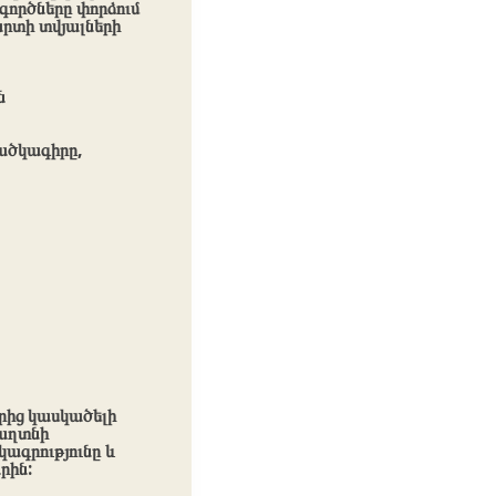
գործները փորձում
րտի տվյալների
ն
ածկագիրը,
րից կասկածելի
գաղտնի
ագրությունը և
րին: