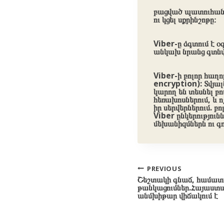
բացված պատուհանո
ու կցել սքրինշոթը։
Viber-ը ձգտում է 
անկախ նրանց գտնվե
Viber-ի բոլոր հաղ
encryption): Տվյա
կարող են տեսնել բ
հեռախոսներում, և ո
իր սերվերներում. բ
Viber ընկերությու
մեխանիզմներն ու գ
Post
PREVIOUS
Շեշտակի գնաճ, համա
navigation
թանկացումներ.Հայաստա
անմխիթար վիճակում է