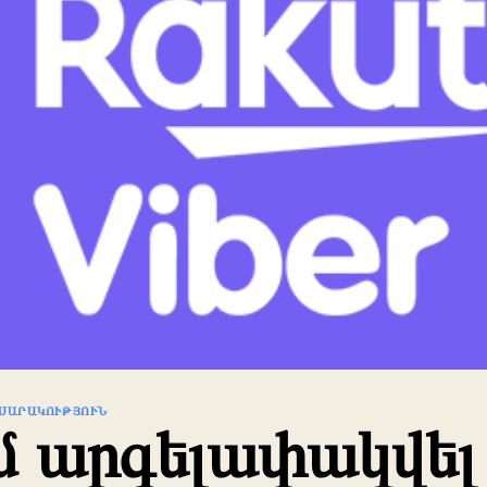
ՍԱՐԱԿՈՒԹՅՈՒՆ
ւմ արգելափակվել