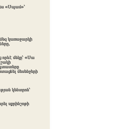
պես «Սպամ»՝
 ձեզ կառաջարկի
երը,
 որևէ մեկը՝ «Սա
ոշակի
 օգտատերը
ստացնել մեսենջերի
ւթյան կենտրոն՝
րել սքրինշոթի