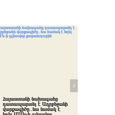
Հայաստանի նախագահը
Սորոսա
դատապարտել է Ադրբեջանի
ժողովր
վարքագիծը․նա նամակ է
թիրախ՝
հղել ՄԱԿ-ի գլխավոր
իշխանո