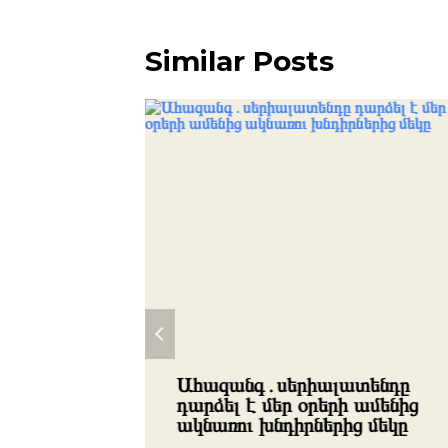
Similar Posts
 անձամբ
Ահազանգ․սերիալատենդը
պետք է
դարձել է մեր օրերի ամենից
լերը
ակնառու խնդիրներից մեկը
.