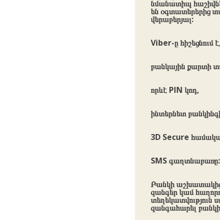
նմանատիպ հաշիվնե
են օգտատերերից տ
վերաբերյալ:
Viber-ը հիշեցնում 
բանկային քարտի տ
որևէ PIN կոդ,
ինտերնետ բանկինգ
3D Secure համակ
SMS գաղտնաբառը:
Բանկի աշխատակիցն
զանգեր կամ հաղորդ
տեղեկատվություն 
զանգահարել բանկի