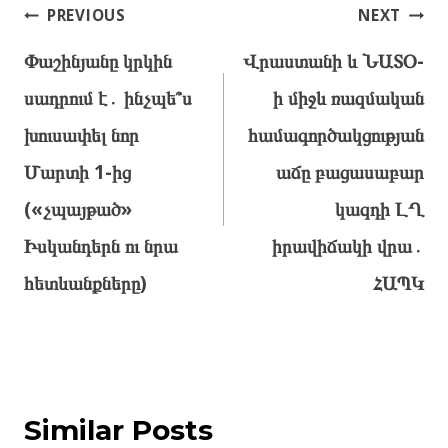
Post
PREVIOUS
NEXT
navigation
Փաշինյանը կրկին
Վրաստանի և ՆԱՏՕ-
սադրում է․ ինչպե՞ս
ի միջև ռազմական
խուսափել նոր
համագործակցության
Մարտի 1-ից
աճը բացասաբար
(«չպայթած»
կազդի ԼՂ
Իսկանդերն ու նրա
իրավիճակի վրա․
հետևանքները)
ՀԱՊԿ
Similar Posts