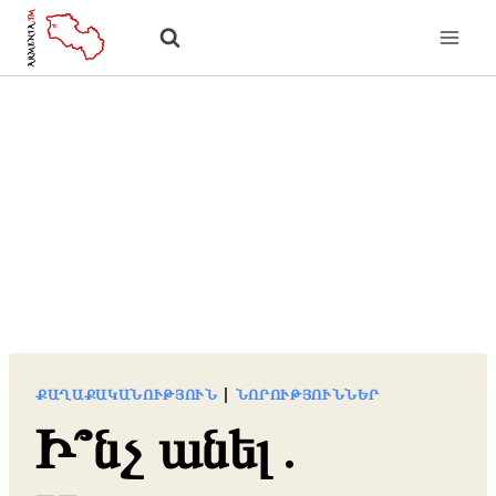
Skip
to
content
ՔԱՂԱՔԱԿԱՆՈՒԹՅՈՒՆ
|
ՆՈՐՈՒԹՅՈՒՆՆԵՐ
Ի՞նչ անել․