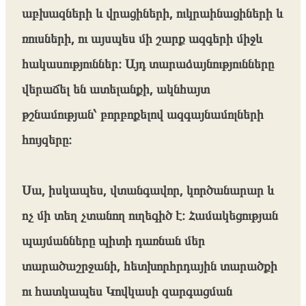
աբխազների և վրացիների, ուկրաինացիների և
ռուսների, ու այսպես մի շարք ազգերի միջև
հակասություններ։ Այդ տարաձայնությունները
վերաճել են ատելանքի, ակնհայտ
թշնամության՝ բորբոքելով ազգայնամոլների
հույզերը։
Սա, իսկապես, վտանգավոր, կործանարար և
ոչ մի տեղ չտանող ուղեգիծ է։ Համակեցության
պայմանները պիտի դառնան մեր
տարածաշրջանի, հետխորհրդային տարածքի
ու հատկապես Կովկասի զարգացման