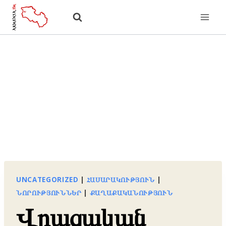
Skip
to
content
UNCATEGORIZED
|
ՀԱՍԱՐԱԿՈՒԹՅՈՒՆ
|
ՆՈՐՈՒԹՅՈՒՆՆԵՐ
|
ՔԱՂԱՔԱԿԱՆՈՒԹՅՈՒՆ
Վրացական