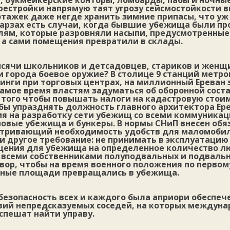
, букмейкерские конторы, ломбарды, пабы и ночны
рестройки напрямую таят угрозу сейсмостойкости 
тажек даже негде хранить зимние припасы, что уж 
марзах есть случаи, когда бывшие убежища были п
ям, которые разровняли насыпи, предусмотренные
, а сами помещения превратили в склады.
ысячи школьников и детсадовцев, стариков и женщи
 города боевое оружие? В столице 9 станций метро
нги при торговых центрах, на миллионный Ереван 
Самое время властям задуматься об оборонной сос
о того чтобы повышать налоги на кадастровую стои
бы упразднять должность главного архитектора Ере
ия на разработку сети убежищ со всеми коммуника
новые убежища и бункеры. В нормы СНиП внесен об
атривающий необходимость удобств для маломоби
и другое требование: не принимать в эксплуатацию
ния для убежища на определенное количество лю
 всеми собственниками полуподвальных и подваль
вор, чтобы на время военного положения по первом
нные площади превращались в убежища.
безопасность всех и каждого была априори обеспеч
вий непредсказуемых соседей, на которых междун
спешат найти управу.