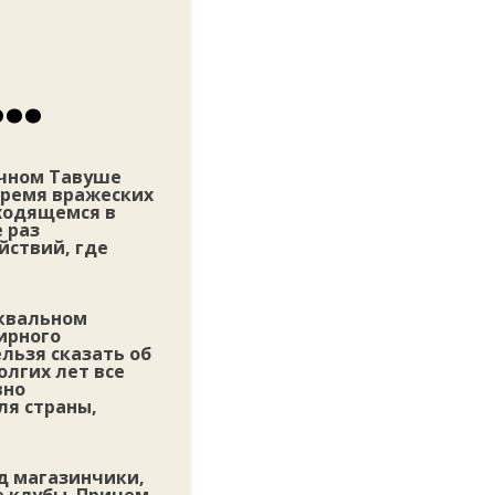
…
ичном Тавуше
время вражеских
аходящемся в
 раз
йствий, где
квальном
ирного
льзя сказать об
олгих лет все
вно
ля страны,
д магазинчики,