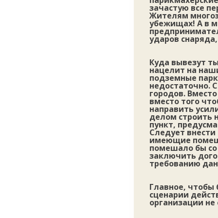
парикмахерские
зачастую все пе
Жителям многоэ
убежищах! А в 
предпринимател
ударов снаряда
Куда вывезут т
нацелит на наши
подземные парки
недостаточно. 
городов. Вмест
вместо того что
направить усил
делом строить 
пункт, предусм
Следует внести 
имеющие помеще
помешало бы со
заключить дого
требованию да
Главное, чтобы 
сценарии дейст
организации не 