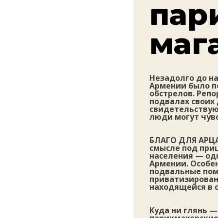
пар
маг
Незадолго до н
Армении было п
обстрелов. Репо
подвалах своих 
свидетельствую
люди могут чувс
БЛАГО ДЛЯ АРЦА
смысле под при
населения — одн
Армении. Особен
подвальные пом
приватизирован
находящейся в 
Куда ни глянь 