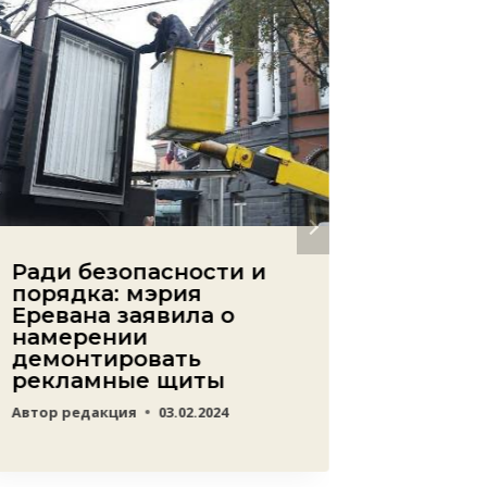
Ради безопасности и
Успех
порядка: мэрия
армян
Еревана заявила о
произ
намерении
на ор
демонтировать
Автор
ред
рекламные щиты
Автор
редакция
03.02.2024