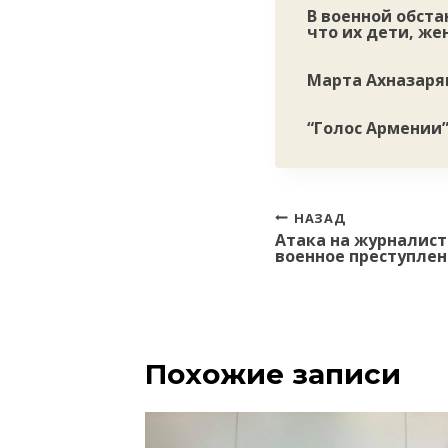
В военной обста
что их дети, же
Марта Ахназаря
“Голос Армении
Навигация
НАЗАД
Атака на журналис
по
военное преступле
записям
Похожие записи