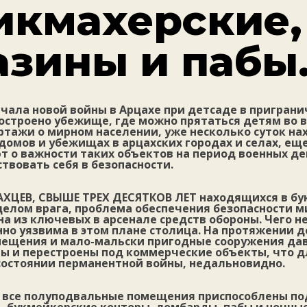
икмахерские,
азины и пабы
ачала новой войны в Арцахе при детсаде в пригран
остроено убежище, где можно прятаться детям во 
ртажи о мирном населении, уже несколько суток н
домов и убежищах в арцахских городах и селах, еще
т о важности таких объектов на период военных де
твовать себя в безопасности.
ХЦЕВ, СВЫШЕ ТРЕХ ДЕСЯТКОВ ЛЕТ
находящихся в бу
целом врага, проблема обеспечения безопасности м
а из ключевых в арсенале средств обороны. Чего не
но уязвима в этом плане столица. На протяжении д
ещения и мало-мальски пригодные сооружения да
ы и перестроены под коммерческие объекты, что д
состоянии перманентной войны, недальновидно.
— все полуподвальные помещения приспособлены по