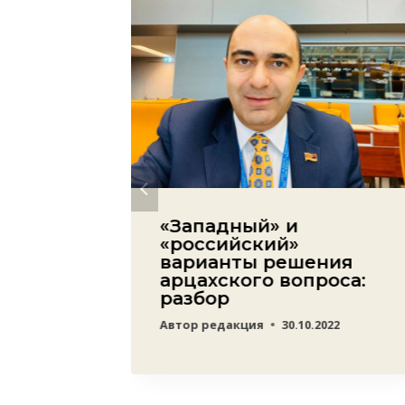
дым
«Западный» и
пионом
«российский»
шел в
варианты решения
арцахского вопроса:
разбор
22
Автор
редакция
30.10.2022