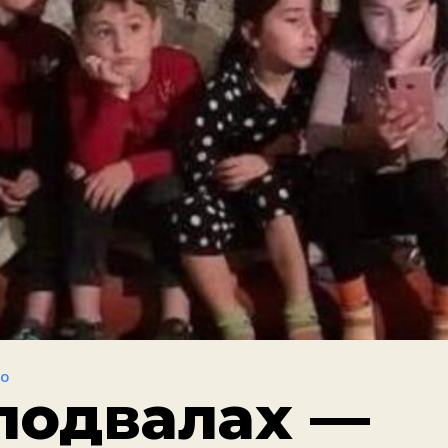
ВО
 подвалах —