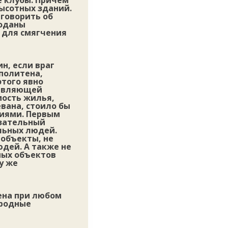
е клубы. Причем
высотных зданий.
говорить об
роданы
 для смягчения
н, если враг
политена,
этого явно
тавляющей
мость жилья,
вана, стоило бы
циями. Первым
язательный
льных людей.
 объекты, не
дей. А также не
ных объектов
у же
ена при любом
ародные