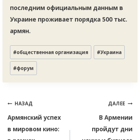
последним официальным данным в
Украине проживает порядка 500 тыс.
армян.
Метки
#
общественная организация
#
Украина
записи:
#
форум
Навигация
НАЗАД
ДАЛЕЕ
по
Армянский успех
В Армении
записям
в мировом кино:
пройдут дни