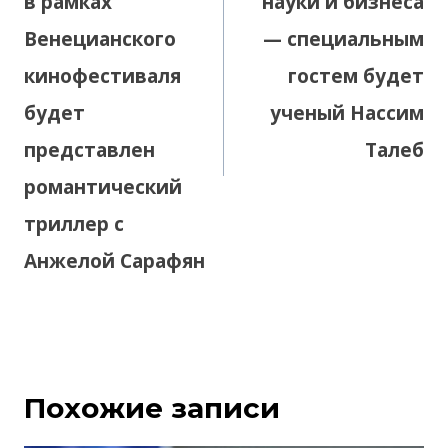
в рамках
науки и бизнеса
Венецианского
— специальным
кинофестиваля
гостем будет
будет
ученый Нассим
представлен
Талеб
романтический
триллер с
Анжелой Сарафян
Похожие записи