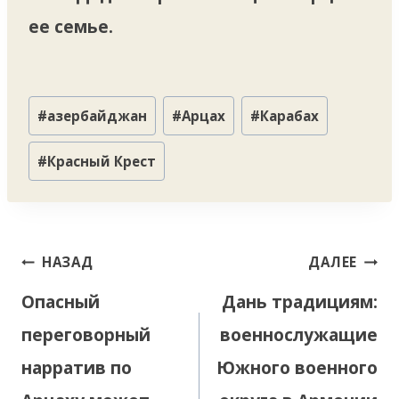
ее семье.
Метки
#
азербайджан
#
Арцах
#
Карабах
записи:
#
Красный Крест
Навигация
НАЗАД
ДАЛЕЕ
по
Опасный
Дань традициям:
записям
переговорный
военнослужащие
нарратив по
Южного военного