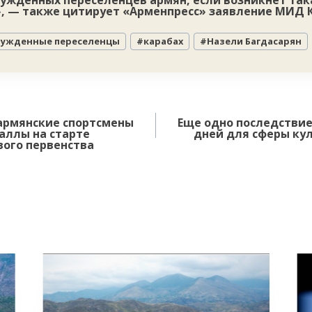
нужденных переселенцев армян, если возникнет так
, — также цитирует «Арменпресс» заявление МИД К
ужденные переселенцы
#
карабах
#
Назели Багдасарян
армянские спортсмены
Еще одно последствие
аллы на старте
дней для сферы кул
вого первенства