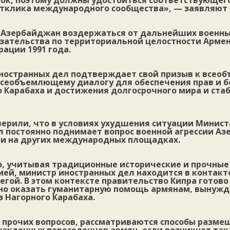
ток, поэтому должны удостоиться соответствующег
тклика международного сообщества», — заявляют 
 Азербайджан воздержаться от дальнейших военны
язательства по территориальной целостности Армен
ации 1991 года.
ностранных дел подтверждает свой призыв к всео
всеобъемлющему диалогу для обеспечения прав и б
 Карабаха и достижения долгосрочного мира и ста
верили, что в условиях ухудшения ситуации Минист
л постоянно поднимает вопрос военной агрессии Аз
к и на других международных площадках.
о, учитывая традиционные исторические и прочные
ей, министр иностранных дел находится в контакте
гой. В этом контексте правительство Кипра готово
о оказать гуманитарную помощь армянам, вынуж
 Нагорного Карабаха.
и прочих вопросов, рассматриваются способы разме