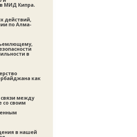
о и
в МИД Кипра.
х действий,
ии по Алма-
бъемлющему,
езопасности
бильности в
ерство
ербайджана как
 связи между
 со своим
денным
щения в нашей