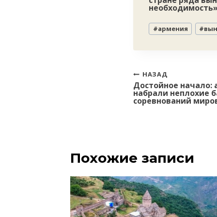
стране ряда вы
необходимость»
Метки
#
армения
#
вын
записи:
Навигация
НАЗАД
Достойное начало: 
по
набрали неплохие б
записям
соревнований миро
Похожие записи