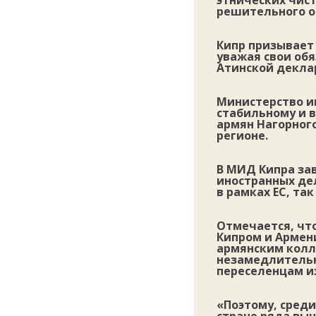
этнических чис
решительного о
Кипр призывает
уважая свои об
Атинской деклар
Министерство и
стабильному и 
армян Нагорного
регионе.
В МИД Кипра за
иностранных де
в рамках ЕС, та
Отмечается, чт
Кипром и Армени
армянским колле
незамедлительн
переселенцам из
«Поэтому, сред