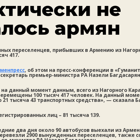
ктически не
алось армян
ных переселенцев, прибывших в Армению из Нагорн
яч 417.
менпресс
, об этом на пресс-конференции в «Гумани
-секретарь премьер-министра РА Назели Багдасарян
на данный момент данным, всего из Нагорного Кар
еремещены 100 тысяч 417 человек. На данный моме
 21 тысяча 43 транспортных средства», — сказала Б
гистрированных лиц – 81 тысяча 139.
едние два дня около 90 автобусов выехали из Армен
перевезли 2900 вынужденных переселенцев, также с