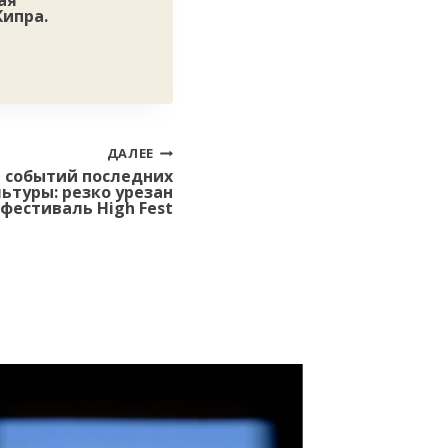
ая
ипра.
ДАЛЕЕ
 событий последних
ьтуры: резко урезан
фестиваль High Fest