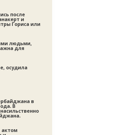
лись после
анакерт и
нтры Гориса или
ыми людьми,
важна для
е, осудила
ербайджана в
ода. В
 насильственно
айджана.
я актом