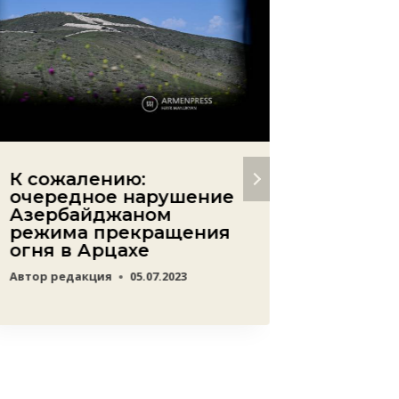
К сожалению:
Алиев
очередное нарушение
кампа
Азербайджаном
чисто
режима прекращения
Автор
ред
огня в Арцахе
Автор
редакция
05.07.2023