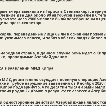
ьер-министра РА Назели Багдасарян.
рые вчера выехали из Гориса в Степанакерт, верну
следние два дня около 90 автобусов выехали в Степ
зультате чего 2900 человек были переброшены в це
ила пресс-секретарь.
асарян, переведенные лица были в основном пожил
 уязвимого класса, и забота об этих людях более 
чередная страна, в данном случае речь идет о Кипр
тки, проводимые Азербайджаном.
ся в заявлении МИД Кипра.
о МИД решительно осуждает военную операцию Аз
хе и грубое нарушение заявления от 9 ноября 2020 г
Кипра подчеркнуто, что десятки тысяч армян были
своих родовых домов в результате агрессии Азерб
ти односторонние действия Азербайджана являютс