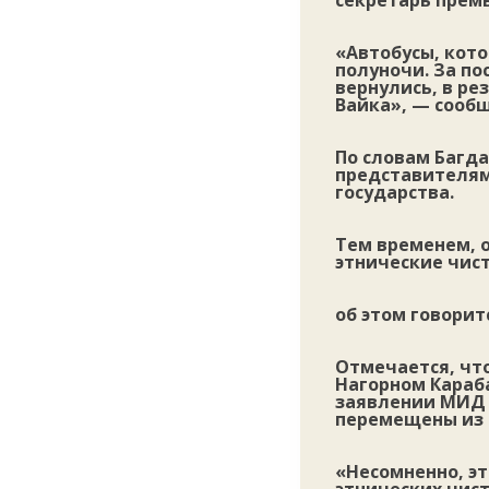
секретарь прем
«Автобусы, кото
полуночи. За по
вернулись, в ре
Вайка», — сообщ
По словам Багд
представителями
государства.
Тем временем, о
этнические чис
об этом говорит
Отмечается, чт
Нагорном Караба
заявлении МИД 
перемещены из 
«Несомненно, э