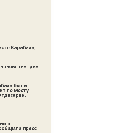
ого Карабаха,
тарном центре»
.
абаха были
нт по мосту
агдасарян.
ии в
ообщила пресс-