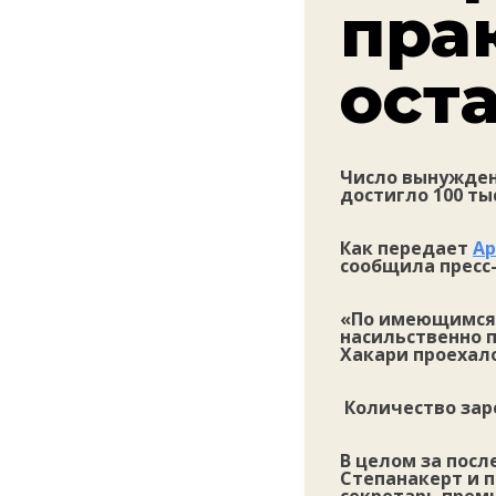
пра
ост
Число вынужден
достигло 100 тыс
Как передает
Ар
сообщила пресс
«По имеющимся 
насильственно п
Хакари проехало
Количество заре
В целом за посл
Степанакерт и 