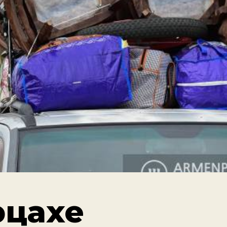
рцахе