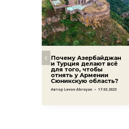
ашего
Почему Азербайджан
и Турция делают всё
Китая
для того, чтобы
за
отнять у Армении
бках с
Сюникскую область?
Автор
Levon Abroyan
17.03.2023
20