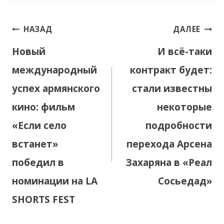
Навигация
НАЗАД
ДАЛЕЕ
по
Новый
И всё-таки
записям
международный
контракт будет:
успех армянского
стали известны
кино: фильм
некоторые
«Если село
подробности
встанет»
перехода Арсена
победил в
Захаряна в «Реал
номинации на LA
Сосьедад»
SHORTS FEST