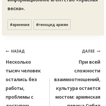
весна».
Метки
#
армения
#
геноцид армян
записи:
Навигация
НАЗАД
ДАЛЕЕ
по
Несколько
При всей
записям
тысяч человек
сложности
остались без
взаимоотношений,
работы,
культура остается
проблемы с
мостом: армянская
доступом
певица Сибил