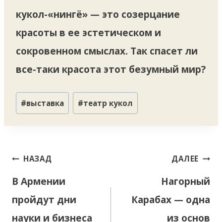
кукол-«нингё» — это созерцание
красоты в ее эстетическом и
сокровенном смыслах. Так спасет ли
все-таки красота этот безумный мир?
Метки
#
выставка
#
театр кукол
записи:
Навигация
НАЗАД
ДАЛЕЕ
по
В Армении
Нагорный
записям
пройдут дни
Карабах — одна
науки и бизнеса
из основ