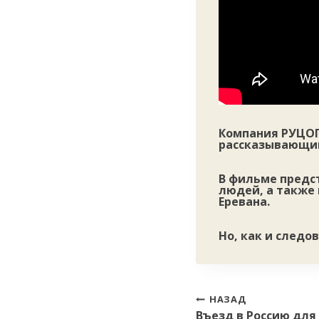
Компания РУЦОГ
рассказывающий
В фильме предс
людей, а также 
Еревана.
Но, как и следо
Навигация
НАЗАД
Въезд в Россию для