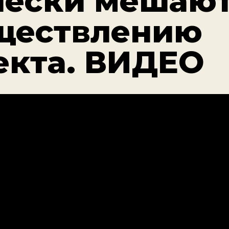
чески мешаю
ществлению
екта. ВИДЕО