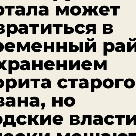
ртала может
вратиться в
ременный ра
охранением
орита старого
вана, но
одские власт