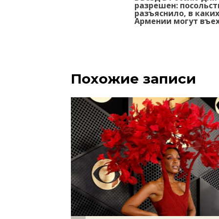
по
разрешен: посольст
записям
разъяснило, в каки
Армении могут въех
Похожие записи