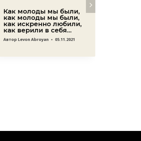
Как молоды мы были,
Необъ
как молоды мы были,
гуман
как искренно любили,
власте
как верили в себя…
прост
азерб
Автор
Levon Abroyan
05.11.2021
военн
Автор
ред