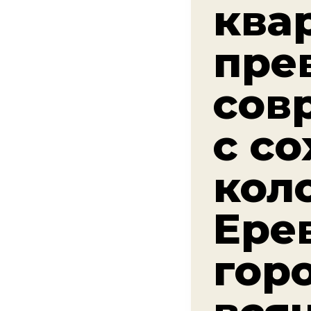
ква
пре
сов
с с
кол
Ере
гор