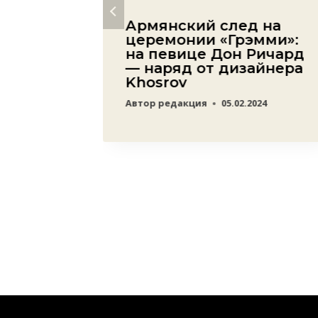
енных
Армянский след на
ские
церемонии «Грэмми»:
на певице Дон Ричард
— наряд от дизайнера
Khosrov
Арцаха
Автор
редакция
05.02.2024
ании
ества
20