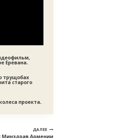
идеофильм,
е Еревана.
о трущобах
рита старого
колеса проекта.
ДАЛЕЕ
: Минздрав Армении