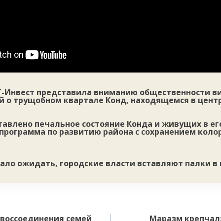
-Инвест представила вниманию общественности в
 о трущобном квартале Конд, находящемся в центр
тавлено печальное состояние Конда и живущих в ег
программа по развитию района с сохранением коло
вало ожидать, городские власти вставляют палки в 
 воссоединения семей
Маразм крепчал