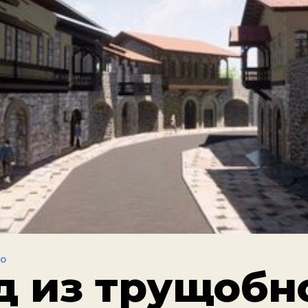
ВО
д из трущобн