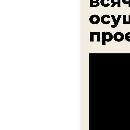
вся
осу
про