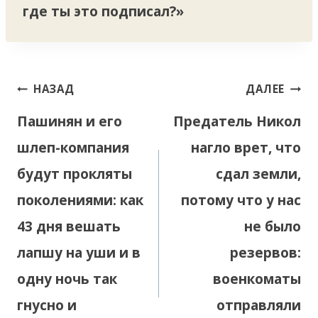
где ты это подписал?»
Навигация
НАЗАД
ДАЛЕЕ
по
Пашинян и его
Предатель Никол
записям
шлеп-компания
нагло врет, что
будут прокляты
сдал земли,
поколениями: как
потому что у нас
43 дня вешать
не было
лапшу на уши и в
резервов:
одну ночь так
военкоматы
гнусно и
отправляли