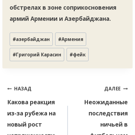
обстрелах в зоне соприкосновения
армий Армении и Азербайджана.
Метки
#
азербайджан
#
Армения
записи:
#
Григорий Карасин
#
фейк
Навигация
НАЗАД
ДАЛЕЕ
по
Какова реакция
Неожиданные
записям
из-за рубежа на
последствия
новый рост
ничьей в