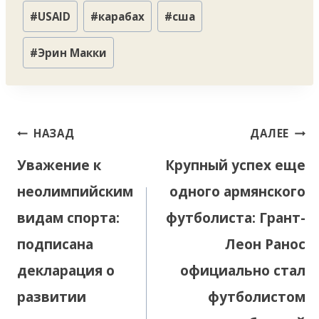
Метки
#
USAID
#
карабах
#
сша
записи:
#
Эрин Макки
Навигация
НАЗАД
ДАЛЕЕ
по
Уважение к
Крупный успех еще
записям
неолимпийским
одного армянского
видам спорта:
футболиста: Грант-
подписана
Леон Ранос
декларация о
официально стал
развитии
футболистом