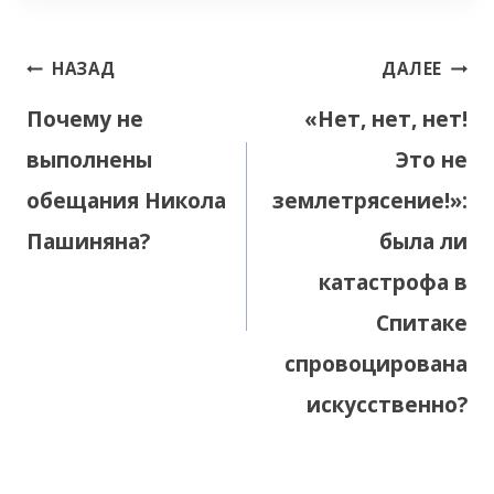
Навигация
НАЗАД
ДАЛЕЕ
по
Почему не
«Нет, нет, нет!
записям
выполнены
Это не
обещания Никола
землетрясение!»:
Пашиняна?
была ли
катастрофа в
Спитаке
спровоцирована
искусственно?