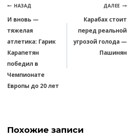
Навигация
НАЗАД
ДАЛЕЕ
по
И вновь —
Карабах стоит
записям
тяжелая
перед реальной
атлетика: Гарик
угрозой голода —
Карапетян
Пашинян
победил в
Чемпионате
Европы до 20 лет
Похожие записи