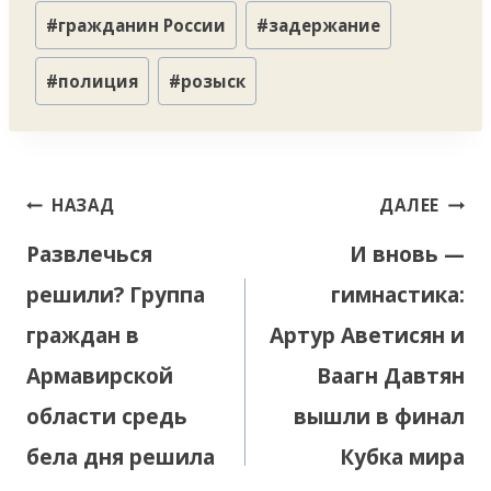
Метки
#
гражданин России
#
задержание
записи:
#
полиция
#
розыск
Навигация
НАЗАД
ДАЛЕЕ
по
Развлечься
И вновь —
записям
решили? Группа
гимнастика:
граждан в
Артур Аветисян и
Армавирской
Ваагн Давтян
области средь
вышли в финал
бела дня решила
Кубка мира