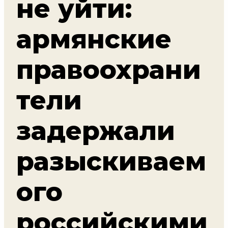
не уйти:
армянские
правоохрани
тели
задержали
разыскиваем
ого
российскими