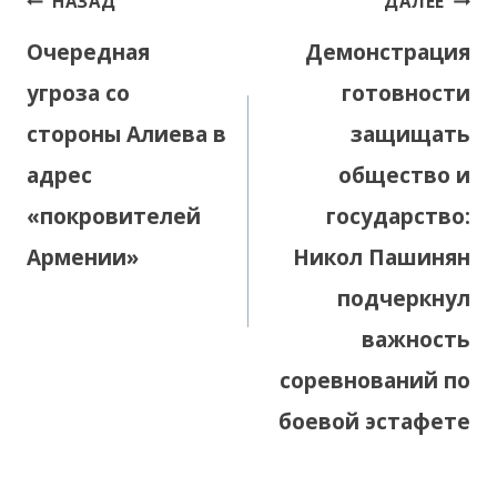
НАЗАД
ДАЛЕЕ
по
Очередная
Демонстрация
записям
угроза со
готовности
стороны Алиева в
защищать
адрес
общество и
«покровителей
государство:
Армении»
Никол Пашинян
подчеркнул
важность
соревнований по
боевой эстафете