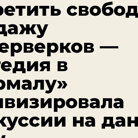
ретить свобо
дажу
ерверков —
гедия в
рмалу»
ивизировала
куссии на да