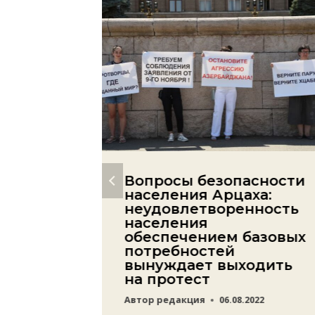
аявил,
Вопросы безопасности
укиным
населения Арцаха:
тупит
неудовлетворенность
»
населения
в его
обеспечением базовых
потребностей
вали
вынуждает выходить
ЕО
на протест
20
Автор
редакция
06.08.2022