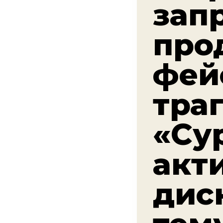
зап
про
фей
тра
«Су
акт
дис