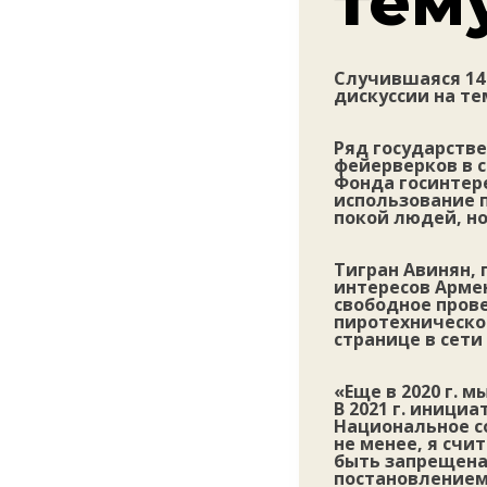
тем
Случившаяся 14
дискуссии на т
Ряд государств
фейерверков в с
Фонда госинтере
использование 
покой людей, н
Тигран Авинян,
интересов Армен
свободное пров
пиротехническо
странице в сети
«Еще в 2020 г. 
В 2021 г. иници
Национальное с
не менее, я сч
быть запрещена
постановлением