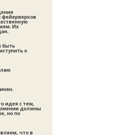
дения
а фейерверков
щественную
иям. Их
ан.
н быть
иступить к
елаю
инян.
о идея с тем,
 Армении должны
е, но по
вляем, что в