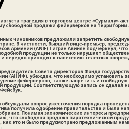
у
 августа трагедия в торговом центре «Сурмалу» ак
ему свободной продажи фейерверков на территории
енных чиновников предложили запретить свободну
тране. В частности, бывший вице-премьер, предсе
сов Армении (ANIF) Тигран Авинян подчеркнул, что
подобной продукции не только нарушает обществе
о и нередко приводит к нанесению телесных повреж
 председатель Совета директоров Фонда государст
ии (АНИФ), убежден, что необходимо установить з
едение фейерверков, также запретить и свободную
й продукции. Соответствующую запись он сделал н
 Фейсбук.
мы обсуждали вопрос ужесточения порядка проведен
атива получила одобрение правительства и была на
обрание. Понимая экономические интересы предпр
итаю, что свободная продажа пиротехнической прод
, как это и было предусмотрено предложенным нам
.