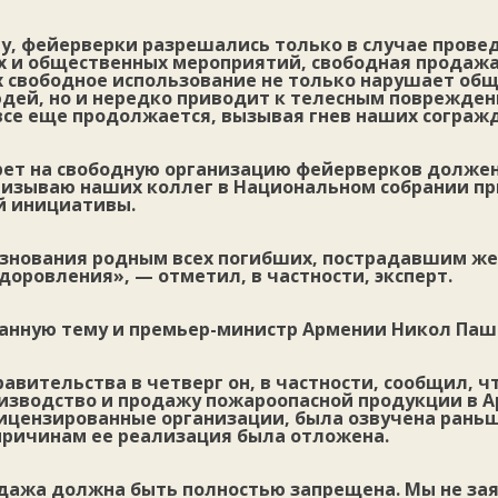
ту, фейерверки разрешались только в случае прове
х и общественных мероприятий, свободная продаж
х свободное использование не только нарушает об
юдей, но и нередко приводит к телесным поврежден
все еще продолжается, вызывая гнев наших согражд
прет на свободную организацию фейерверков долже
призываю наших коллег в Национальном собрании пр
й инициативы.
знования родным всех погибших, пострадавшим ж
оровления», — отметил, в частности, эксперт.
данную тему и премьер-министр Армении Никол Паш
авительства в четверг он, в частности, сообщил, чт
оизводство и продажу пожароопасной продукции в
ицензированные организации, была озвучена раньш
ричинам ее реализация была отложена.
дажа должна быть полностью запрещена. Мы не зая