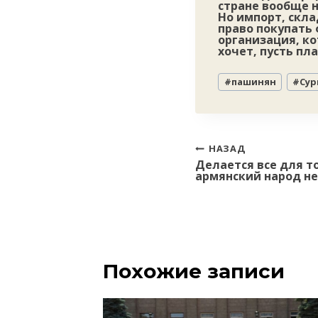
стране вообще н
Но импорт, скл
право покупать
организация, ко
хочет, пусть пл
Метки
#
пашинян
#
Сур
записи:
Навигация
НАЗАД
Делается все для т
по
армянский народ не
записям
Похожие записи