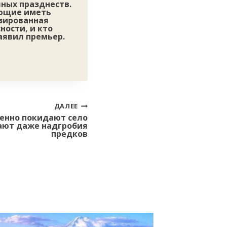
чных празднеств.
ающие иметь
нзированная
ности, и кто
аявил премьер.
ДАЛЕЕ
енно покидают село
ают даже надгробия
предков