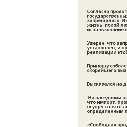
Согласно проек
государственны
запрещалась. И
жизнь, покой л
использование 
Уверен, что за
установлен, и 
реализации это
Приношу соболе
скорейшего вызд
Высказался на 
На заседании пр
что импорт, пр
осуществлять л
определенным п
«Свободная про