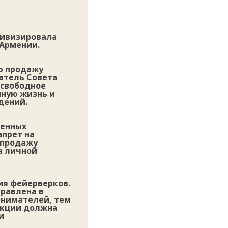
тивизировала
 Армении.
ю продажу
датель Совета
 свободное
нную жизнь и
дений.
венных
апрет на
 продажу
а личной
ия фейерверков.
правлена в
инимателей, тем
укции должна
и