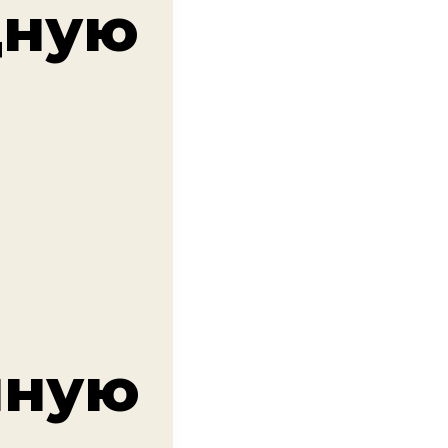
дную
нную