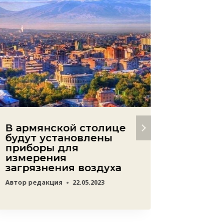
В армянской столице
Призы
будут установлены
— кон
приборы для
Автор
ред
измерения
загрязнения воздуха
Автор
редакция
22.05.2023