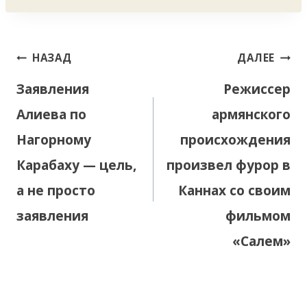
Навигация
НАЗАД
ДАЛЕЕ
по
Заявления
Режиссер
записям
Алиева по
армянского
Нагорному
происхождения
Карабаху — цель,
произвел фурор в
а не просто
Каннах со своим
заявления
фильмом
«Салем»