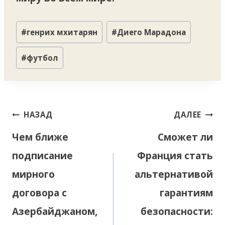
Метки
#
генрих мхитарян
#
Диего Марадона
записи:
#
футбол
Навигация
НАЗАД
ДАЛЕЕ
по
Чем ближе
Сможет ли
записям
подписание
Франция стать
мирного
альтернативой
договора с
гарантиям
Азербайджаном,
безопасности: