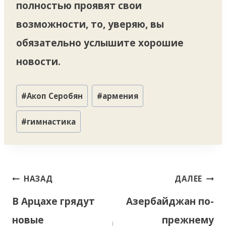
полностью проявят свои
возможности, то, уверяю, вы
обязательно услышите хорошие
новости.
Метки
#
Акоп Серобян
#
армения
записи:
#
гимнастика
Навигация
НАЗАД
ДАЛЕЕ
по
В Арцахе грядут
Азербайджан по-
записям
новые
прежнему