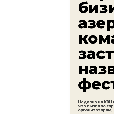
биз
азе
ком
зас
наз
фес
Недавно на КВН
что вызвало сп
организаторам,