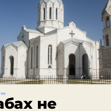
ТНО
абах не