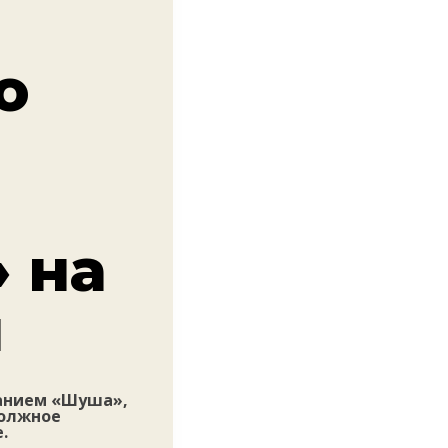
ю
 на
и
ванием «Шуша»,
должное
.