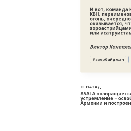
И вот, команда
КВН, переименов
огонь, очередн
оказывается, ч
зороастрийцами
или асатруиста
Виктор Коноплев
Метки
#
азербайджан
записи:
Навигация
НАЗАД
ASALA возвращается
по
устремление – осв
записям
Армении и построен