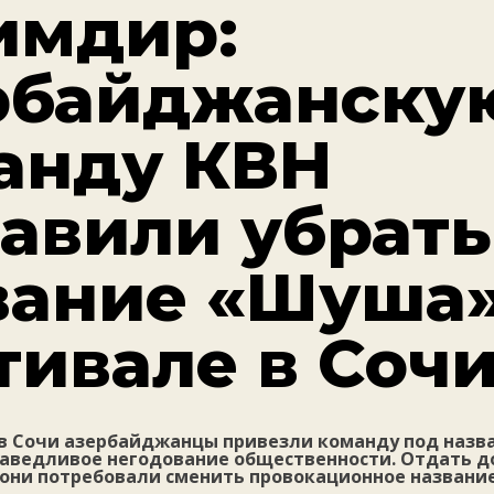
имдир:
рбайджанску
анду КВН
тавили убрать
вание «Шуша»
тивале в Соч
 в Сочи азербайджанцы привезли команду под наз
раведливое негодование общественности. Отдать 
 они потребовали сменить провокационное название