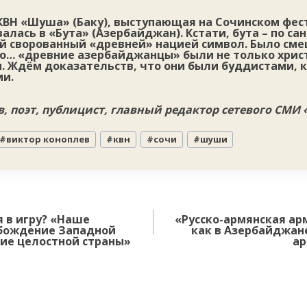
 КВН «Шуша» (Баку), выступающая на Сочинском фе
алась в «Бута» (Азербайджан). Кстати, бута – по са
ой сворованный «древней» нацией символ. Было сме
то… «древние азербайджанцы» были не только христ
. Ждём доказательств, что они были буддистами,
ми.
, поэт, публицист, главный редактор сетевого СМИ
#
виктор коноплев
#
квн
#
сочи
#
шуши
 в игру? «Наше
«Русско-армянская арм
обождение Западной
как в Азербайджан
ие целостной страны»
ар