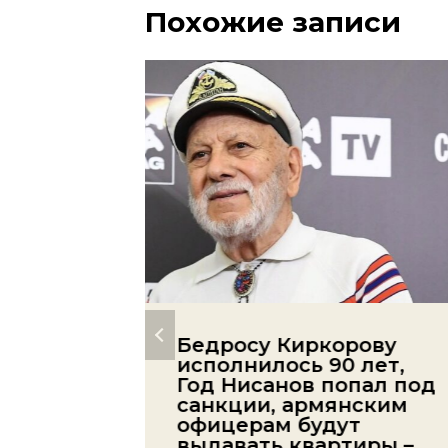
Похожие записи
ь
Бедросу Киркорову
о:
исполнилось 90 лет,
Год Нисанов попал под
санкции, армянским
офицерам будут
выдавать квартиры –