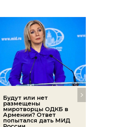
Будут или нет
День 
размещены
— его 
миротворцы ОДКБ в
отмети
Армении? Ответ
Автор
ред
попытался дать МИД
России