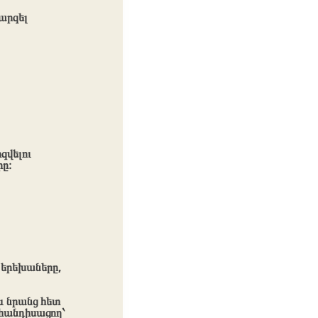
արզել
զվելու
րը։
 երեխաները,
և նրանց հետ
հանդիսացող՝