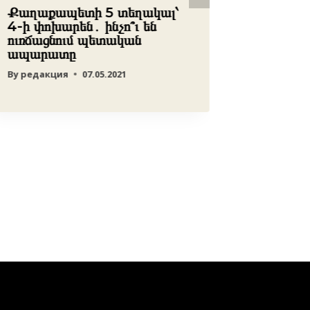
Քաղաքապետի 5 տեղակալ՝
Կառավա
4-ի փոխարեն․ ինչո՞ւ են
հրապար
ուռճացնում պետական
սահմա
ապարատը
վերաբե
նախագի
By
редакция
07.05.2021
հրապար
համացա
By
Atabek