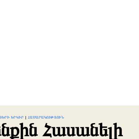
ՅԵՐԻ ԵՐԿԻՐ
|
ՀԱՍԱՐԱԿՈՒԹՅՈՒՆ
նքին Հասանելի