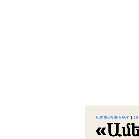
ՆՈՐՈՒԹՅՈՒՆՆԵՐ
|
ՀԱ
«Ամե