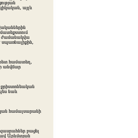
ցության
զիկական, այլև
վականներին
համատեքստում
ն ժամանակվա
ծ սպառնալիքին,
հետ համատեղ,
նի անվճար
-քրիստոնեական
պես նաև
կան համալսարանի
րզասրահներ բացել
րավ Արևմտյան