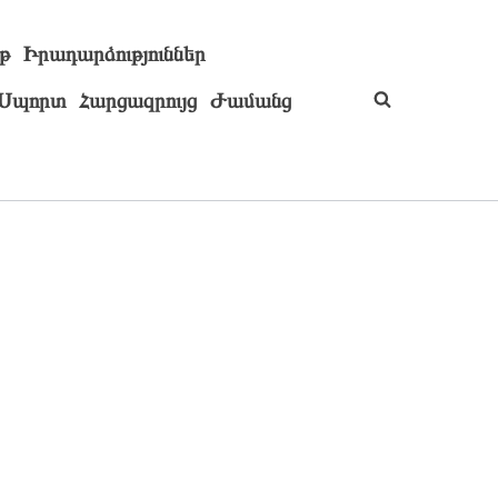
թ
Իրադարձություններ
Սպորտ
Հարցազրույց
Ժամանց