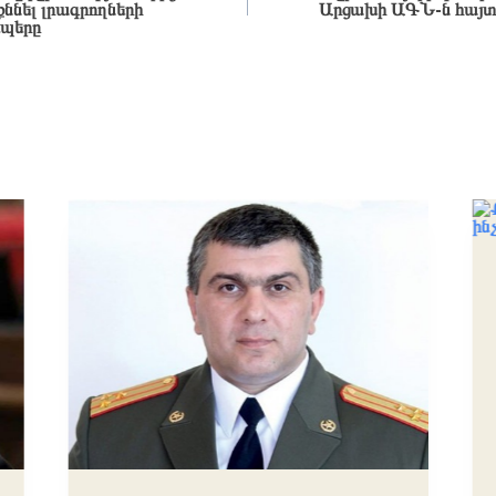
ննել լրագրողների
Արցախի ԱԳՆ-ն հայտա
եպերը