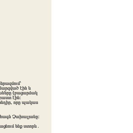
երազմում՝
 մարզված էին և
աները (բացարձակ
րաստ էին։
խնդիր, որը պակաս
ահագն Չախալյանը։
ացնում ենք ստորև․