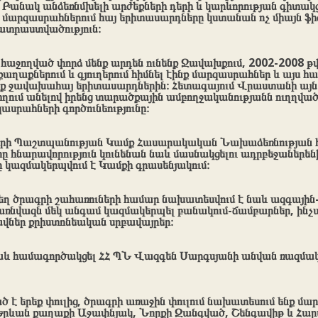
 Բանակ անձեռնմխելի արժեքների դերի և կարևորության գիտակ
 մարզասրահներում հայ երիտասարդները կստանան ոչ միայն ֆի
տրաստվածություն։
հաջողված փորձ մենք արդեն ունենք Ջավախքում, 2002-2008 թ
աղաքներում և գյուղերում հիմնել էինք մարզասրահներ և այս 
նք ջավախահայ երիտասարդներին։ Հետագայում Վրաստանի այ
 հղում անելով իրենց տարածքային ամբողջականությանն ուղղվա
ասրահների գործունեությունը։
երի Պաշտպանության Կամք Հասարակական Նախաձեռնության 
ը հնարավորություն կունենան նաև մասնակցելու ադրբեջաներե
 կազմակերպվում է Կամքի գրասենյակում։
ղ ծրագրի շահառուների համար նախատեսվում է նաև ազգային
 առնվազն մեկ անգամ կազմակերպել բանակում-ճամբարներ, ինչ
ներ քրիստոնեական սրբավայրեր։
աև համագործակցել ՀՀ ՊՆ Վազգեն Սարգսյանի անվան ռազմա
է երեք փուլից, ծրագրի առաջին փուլում նախատեսում ենք մա
Երևան քաղաքի Աջափնյակ, Նորքի Զանգված, Շենգավիթ և Հա