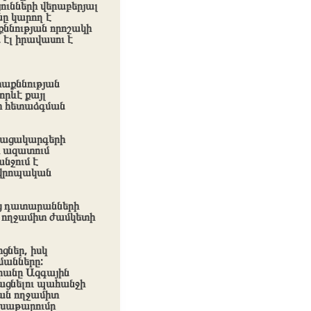
ունների վերաբերյալ
նը կարող է
ննության որոշակի
 էլ իրավասու է
ատաքննության
րևէ քայլ
քի հետաձգման
նթացակարգերի
ի ազատում
նջում է
 եվրոպական
ից դատարանների
ւ ողջամիտ ժամկետի
ցներ, իսկ
մանները:
րանը Ազգային
նացնելու պահանջի
յան ողջամիտ
 խաթարումը