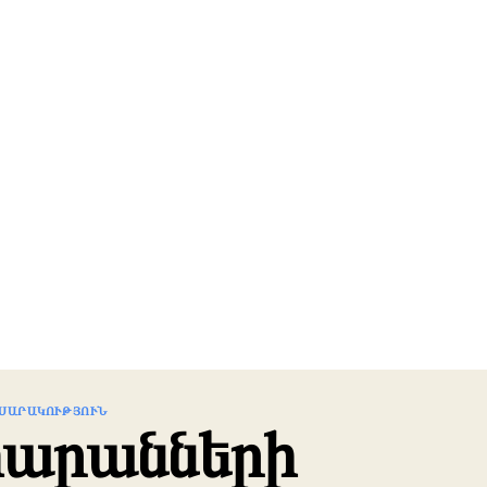
ՍԱՐԱԿՈՒԹՅՈՒՆ
արանների