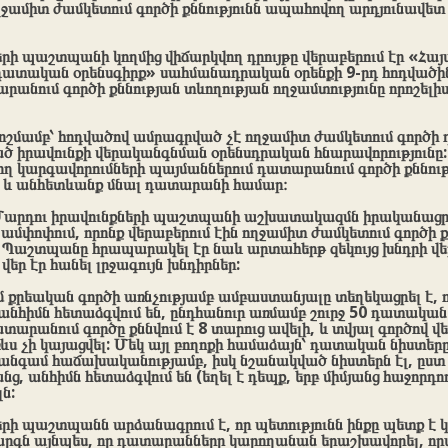
ջամիտ ժամկետում գործի քննությունն ապահովող արդյունավետ
րի պաշտպանի կողմից վիճարկվող դրույթը վերաբերում էր «Հա
ատական օրենսգիրք» սահմանադրական օրենքի 9-րդ հոդվածին,
րանում գործի քննության տևողության ողջամտությունը որոշելի
շմամբ՝ հոդվածով ամրագրված չէ ողջամիտ ժամկետում գործ
 իրավունքի վերականգնման օրենսդրական հնարավորությունը: 
ղ կարգավորումների պայմաններում դատարանում գործի քննությ
լ և անհետևանք մնալ դատարանի համար։
արդու իրավունքների պաշտպանի աշխատակազմն իրականացր
 ամփոփում, որոնք վերաբերում էին ողջամիտ ժամկետում գործի ք
 Պաշտպանը հրապարակել էր նաև արտահերթ զեկույց խնդրի վե
վեր էր հանել լրջագույն խնդիրներ:
մ քրեական գործի առնչությամբ ամբաստանյալը տեղեկացրել է,
անհիմն հետաձգվում են, ընդհանուր առմամբ շուրջ 50 դատական 
ատարանում գործը քննվում է 8 տարուց ավելի, և տվյալ գործով 
 չի կայացվել: Մեկ այլ բողոքի համաձայն՝ դատական նիստերը
 անգամ հաճախականությամբ, իսկ նշանակված նիստերն էլ, ըստ
ց, անհիմն հետաձգվում են (եղել է դեպք, երբ միմյանց հաջորդո
լն:
րի պաշտպանն արձանագրում է, որ պետությունն ինքը պետք է 
գն այնպես, որ դատարանները կարողանան երաշխավորել, որ