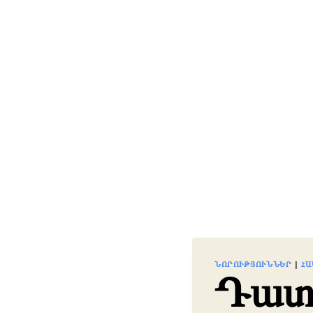
ՆՈՐՈՒԹՅՈՒՆՆԵՐ
|
ՀԱ
Դատ