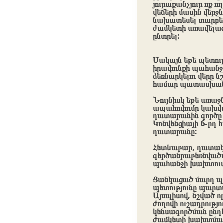
յուրաքանչյուր ոք 
վեճերի մասին վերջ
նախատեսել տարբեր
ժամկետի առավելագու
ընտրել:
Սակայն եթե պետությ
իրավունքի պահանջ
ձեռնարկելու վերը 
համար պատասխանատ
Նույնիսկ եթե առաջ
ապահովումը կախված
դատարանին գործը 
Կոնվենցիայի 6-րդ 
դատարանը:
Հետևաբար, դատակա
գերծանրաբեռնվածու
պահանջի խախտում
Ցանկացած մարդ պետ
պետությունը պարտ
Այսպիսով, նշված
ժողովի ուշադրությ
կենսագործման ընդ
ժամկետի խախտման 