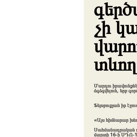
գերծ
չի կ
վարո
տևող
Մարդու իրավունքն
ձգձգվելուն, երբ գո
Ֆեյսբուքյան իր էջո
«Այս հիմնարար խն
Սահմանադրական դա
մարտի 16-ի ՍԴՈ-1