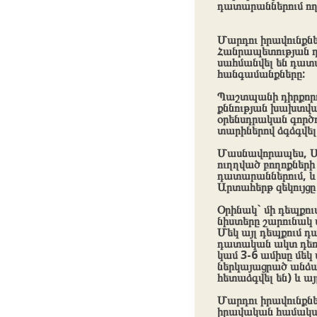
դատարաններում ող
Մարդու իրավունքնե
Հանրապետության դ
սահմանվել են դատա
հանգամանքները:
Պաշտպանի դիրքորո
քննության խախտված
օրենսդրական գործո
տարիներով ձգձգվե
Մասնավորապես, Մ
ուղղված բողոքների
դատարաններում, և
Արտահերթ զեկույցը 
Օրինակ` մի դեպքու
նիստերը շարունակ 
Մեկ այլ դեպքում դ
դատական ակտ դեռևս
կամ 3-6 ամիսը մեկ
ներկայացրած անձան
հետաձգվել են) և այ
Մարդու իրավունքնե
իրավական համակար