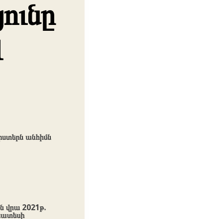
ունը
լ
ստերն անհիմն
 վրա 2021թ.
խատեսի