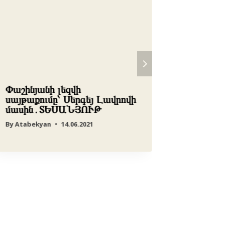
Փաշինյանի լեզվի
Փաշինյ
սայթաքումը՝ Սերգեյ Լավրովի
աբսուրդ
մասին․ՏԵՍԱՆՅՈՒԹ
անդրադ
հայտար
By
Atabekyan
14.06.2021
By
редакц