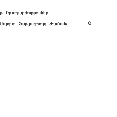
թ
Իրադարձություններ
Սպորտ
Հարցազրույց
Ժամանց