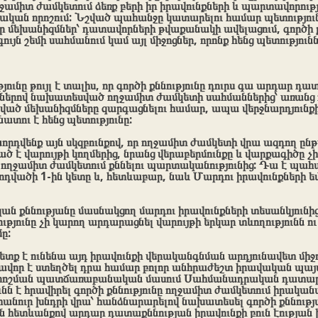
ողջամիտ ժամկետում ձեռք բերի իր իրավունքների և պարտավորությ
նական որոշում: Նշված պահանջը կատարելու համար պետությու
 մեխանիզմներ՝ դատավորների թվաքանակի ավելացում, գործի ք
յն շեմի սահմանում կամ այլ միջոցներ, որոնք հենց պետությունն
ունը թույլ է տալիս, որ գործի քննությունը դուրս գա արդար դ
ներով նախատեսված ողջամիտ ժամկետի սահմաններից՝ առանց ո
նշված մեխանիզմները զարգացնելու համար, ապա վերջնարդյուն
ու է հենց պետությունը:
նորդվենք այն սկզբունքով, որ ողջամիտ ժամկետի վրա ազդող ը
 է վարույթի կողմերից, նրանց վերաբերմունքը և վարքագիծը չ
ողջամիտ ժամկետում քննելու պարտականությունից: Դա է պահա
հոդվածի 1-ին կետը և, հետևաբար, նաև Մարդու իրավունքների
ն քննությանը մասնակցող մարդու իրավունքների տեսանկյուն
թյունը չի կարող արդարացնել վարույթի երկար տևողությունն ո
ը:
ք է ունենա այդ իրավունքի վերականգնման արդյունավետ միջո
ավոր է ստեղծել դրա համար բոլոր անհրաժեշտ իրավական պայ
 որոշման պատճառաբանական մասում Սահմանադրական դատա
ունն է հրավիրել գործի քննությունը ողջամիտ ժամկետում իրակա
հանուր խնդրի վրա՝ հանձնարարելով նախատեսել գործի քննութ
հետևանքով արդար դատաքննության իրավունքի բուն էության